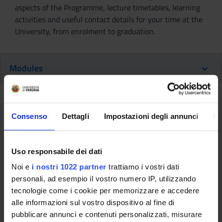
aspects of the Programme, lecture timetables, learning
activities and useful contact details for your time at the
University, from enrolment to graduation.
Modules
Back to the study plan
Consenso
Dettagli
Impostazioni degli annunci
In
Back to the modules per semester
Metodi numerici avanzati per le
Uso responsabile dei dati
equazioni differenziali
Noi e
i nostri 1022 partner
trattiamo i vostri dati
personali, ad esempio il vostro numero IP, utilizzando
(2010/2011)
tecnologie come i cookie per memorizzare e accedere
Teaching code
Teacher
alle informazioni sul vostro dispositivo al fine di
pubblicare annunci e contenuti personalizzati, misurare
4S000553
Leonard Peter Bos