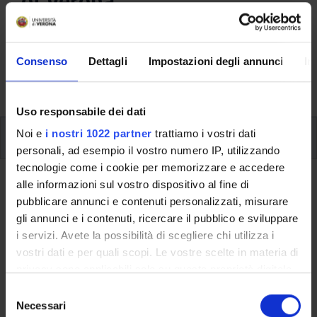
of Verona
Here you can find information on the organisational
aspects of the Programme, lecture timetables, learning
Consenso
Dettagli
Impostazioni degli annunci
In
activities and useful contact details for your time at the
University, from enrolment to graduation.
Uso responsabile dei dati
Noi e
i nostri 1022 partner
trattiamo i vostri dati
Modules
personali, ad esempio il vostro numero IP, utilizzando
tecnologie come i cookie per memorizzare e accedere
Back to the study plan
alle informazioni sul vostro dispositivo al fine di
pubblicare annunci e contenuti personalizzati, misurare
Final Exam (It will be activated in
gli annunci e i contenuti, ricercare il pubblico e sviluppare
the A.Y. 2010/2011)
i servizi. Avete la possibilità di scegliere chi utilizza i
vostri dati e per quali scopi. Le vostre scelte in materia di
Teaching code
Credits
privacy sono applicabili solo su questa proprietà digitale
4S00010
12
in cui avete effettuato le vostre scelte. È possibile
S
modificare o revocare il proprio consenso in qualsiasi
Necessari
e
Scientific Disciplinary Sector (SSD)