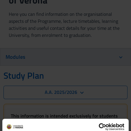
of Verona
Here you can find information on the organisational
aspects of the Programme, lecture timetables, learning
activities and useful contact details for your time at the
University, from enrolment to graduation.
Modules
Study Plan
A.A. 2025/2026
This information is intended exclusively for students
already enrolled in this course.
If you are a new student interested in enrolling, you