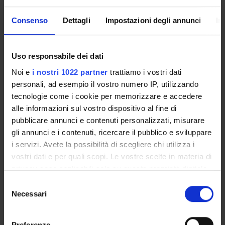
can find information about the course of study on the
course page:
Consenso
Dettagli
Impostazioni degli annunci
In
Master's degree in Languages for Communication in
Tourism and Commerce - Enrollment from 2025/2026
Uso responsabile dei dati
Noi e
i nostri 1022 partner
trattiamo i vostri dati
The Study Plan includes all modules, teaching and learning
personali, ad esempio il vostro numero IP, utilizzando
activities that each student will need to undertake during
tecnologie come i cookie per memorizzare e accedere
their time at the University.
alle informazioni sul vostro dispositivo al fine di
Please select your Study Plan based on your enrollment year.
pubblicare annunci e contenuti personalizzati, misurare
gli annunci e i contenuti, ricercare il pubblico e sviluppare
Toggle Dropdo
Modules per semester A.A. 2025/2026
i servizi. Avete la possibilità di scegliere chi utilizza i
vostri dati e per quali scopi. Le vostre scelte in materia di
privacy sono applicabili solo su questa proprietà digitale
in cui avete effettuato le vostre scelte. È possibile
LEGEND | TYPE OF TRAINING ACTIVITY (TTA)
S
modificare o revocare il proprio consenso in qualsiasi
Necessari
e
momento dalla Dichiarazione sui cookie o facendo clic
TAF (Type of Educational Activity) All courses and activities
l
sull'icona di attivazione della privacy.
are classified into different types of educational activities,
e
Preferenze