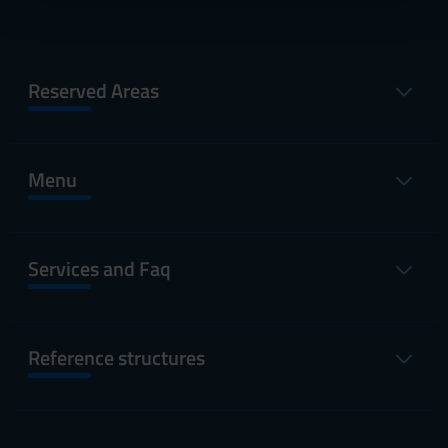
con altre informazioni che hai fornito loro o che hanno
raccolto dal tuo utilizzo dei loro servizi.
Reserved Areas
Menu
Services and Faq
Reference structures