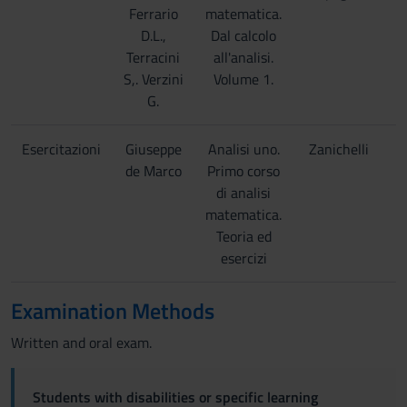
Ferrario
matematica.
D.L.,
Dal calcolo
Terracini
all'analisi.
S,. Verzini
Volume 1.
G.
Esercitazioni
Giuseppe
Analisi uno.
Zanichelli
1
de Marco
Primo corso
di analisi
matematica.
Teoria ed
esercizi
Examination Methods
Written and oral exam.
Students with disabilities or specific learning