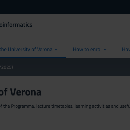
ioinformatics
the University of Verona
How to enrol
How
cur
4/2025)
 of Verona
 the Programme, lecture timetables, learning activities and useful