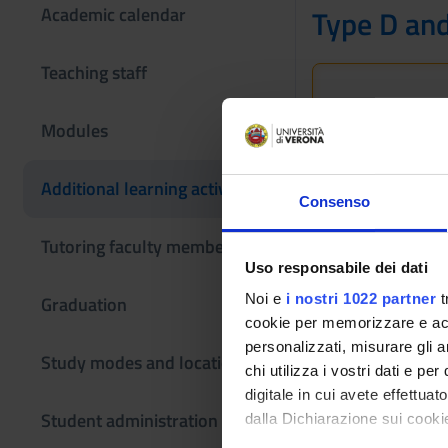
Academic calendar
Type D and
Teaching staff
This information
If you are a new
Modules
Bachelor's degr
Additional learning activities
Consenso
Training offer t
Tutoring faculty members
Uso responsabile dei dati
Noi e
i nostri 1022 partner
t
Graduation
cookie per memorizzare e acce
personalizzati, misurare gli an
Study modes and locations
chi utilizza i vostri dati e pe
digitale in cui avete effettua
Student administration
dalla Dichiarazione sui cookie