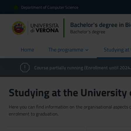
Department of Computer Science
Bachelor's degree in B
Bachelor's degree
Home
The programme
Studying at 
current
Course partially running (Enrollment until 202
Studying at the University
Here you can find information on the organisational aspects of
enrolment to graduation.