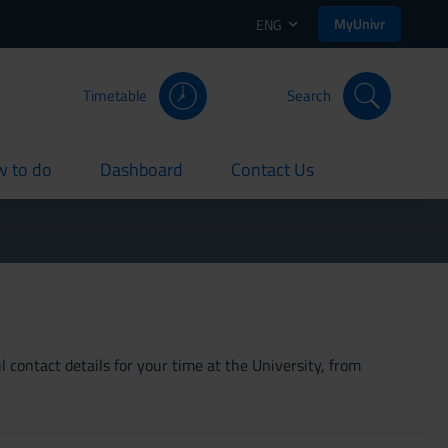
MyUnivr
ENG
Timetable
Search
 to do
Dashboard
Contact Us
rent
current
current
 contact details for your time at the University, from