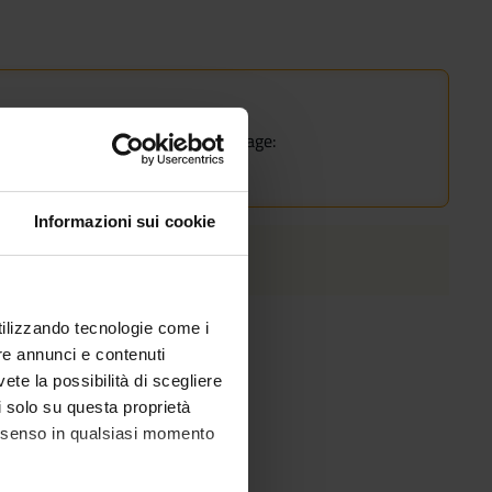
rse.
he course of study on the course page:
Informazioni sui cookie
utilizzando tecnologie come i
re annunci e contenuti
vete la possibilità di scegliere
li solo su questa proprietà
consenso in qualsiasi momento