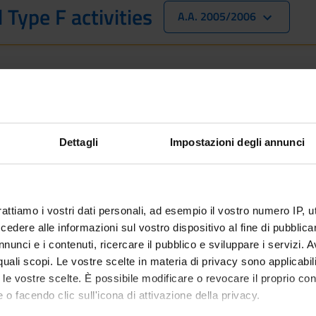
 Type F activities
A.A. 2005/2006
 is intended exclusively for students already enrolled in this cou
 student interested in enrolling, you can find information about t
ee in Bioinformatics - Enrollment from 2025/2026
Dettagli
Impostazioni degli annunci
o be defined
rattiamo i vostri dati personali, ad esempio il vostro numero IP, 
dere alle informazioni sul vostro dispositivo al fine di pubblica
nunci e i contenuti, ricercare il pubblico e sviluppare i servizi. A
r quali scopi. Le vostre scelte in materia di privacy sono applicabi
to le vostre scelte. È possibile modificare o revocare il proprio 
 o facendo clic sull'icona di attivazione della privacy.