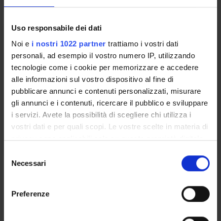
Uso responsabile dei dati
INTRODUCTION TO OPERATING
Noi e
i nostri 1022 partner
trattiamo i vostri dati
SYSTEMS
personali, ad esempio il vostro numero IP, utilizzando
Credits
Period
tecnologie come i cookie per memorizzare e accedere
alle informazioni sul vostro dispositivo al fine di
6
See the unit page
pubblicare annunci e contenuti personalizzati, misurare
Academic staff
gli annunci e i contenuti, ricercare il pubblico e sviluppare
See the unit page
i servizi. Avete la possibilità di scegliere chi utilizza i
vostri dati e per quali scopi. Le vostre scelte in materia di
Lessons timetable
privacy sono applicabili solo su questa proprietà digitale
in cui avete effettuato le vostre scelte. È possibile
S
modificare o revocare il proprio consenso in qualsiasi
Necessari
e
Learning objectives
momento dalla Dichiarazione sui cookie o facendo clic
l
sull'icona di attivazione della privacy.
e
The aim of the course is to provide the theory and practice at
Preferenze
z
the basis of the organization of a com-puter system and of
Con il tuo consenso, vorremmo anche:
i
the operating systems running on it, with the related issues