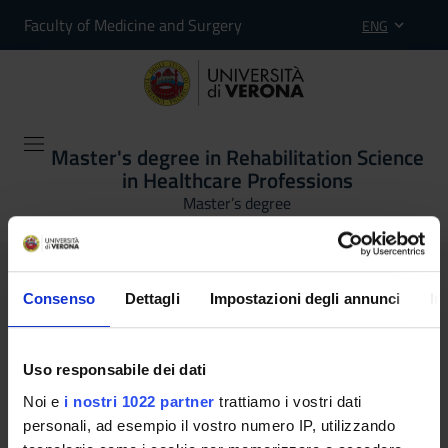
Faculty of Medicine and Surgery
ENG
Master's degree in Rehabilitation Science
in Healthcare Professions
Master’s degree
Studying at the University
Consenso
Dettagli
Impostazioni degli annunci
In
of Verona
Uso responsabile dei dati
Here you can find information on the organisational
Noi e
i nostri 1022 partner
trattiamo i vostri dati
aspects of the Programme, lecture timetables, learning
personali, ad esempio il vostro numero IP, utilizzando
activities and useful contact details for your time at the