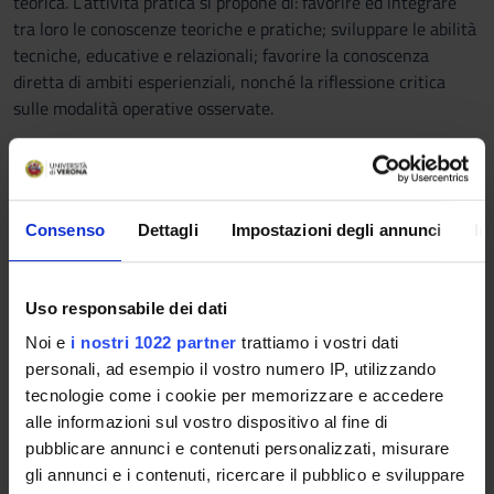
teorica. L’attività pratica si propone di: favorire ed integrare
tra loro le conoscenze teoriche e pratiche; sviluppare le abilità
tecniche, educative e relazionali; favorire la conoscenza
diretta di ambiti esperienziali, nonché la riflessione critica
sulle modalità operative osservate.
Prerequisiti e nozioni di base
Aver superato con valutazione positiva il tirocinio del secondo
anno
Consenso
Dettagli
Impostazioni degli annunci
In
Aver frequentato le lezioni e i laboratori
Programma
Uso responsabile dei dati
Lo studente del 3° anno svilupperà i seguenti obiettivi
Noi e
i nostri 1022 partner
trattiamo i vostri dati
• Riconoscere le necessità assistenziali e problemi clinici su
personali, ad esempio il vostro numero IP, utilizzando
un gruppo di utenti di diverse fasce di età e di diversi livelli di
tecnologie come i cookie per memorizzare e accedere
intensità di cura, proponendo e realizzando interventi
alle informazioni sul vostro dispositivo al fine di
assistenziali validi e orientati agli esiti a breve e lungo
pubblicare annunci e contenuti personalizzati, misurare
termine
gli annunci e i contenuti, ricercare il pubblico e sviluppare
• Attivare in modo tempestivo l’intervento di personale