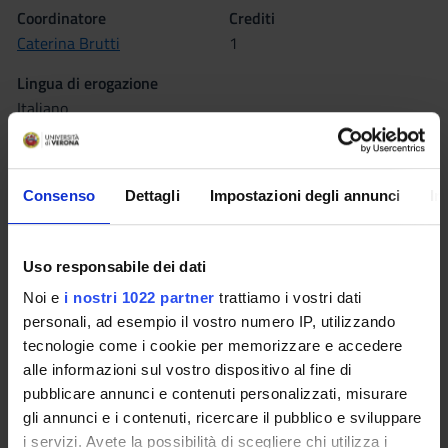
Coordinatore
Crediti
Caterina Brutti
1
Lingua di erogazione
Italiano
Settore Scientifico Disciplinare (SSD)
MED/45 - SCIENZE INFERMIERISTICHE GENERALI,
CLINICHE E PEDIATRICHE
Consenso
Dettagli
Impostazioni degli annunci
In
Periodo
lezioni 1° anno 1° sem., lezioni 1° anno 2° sem.
Uso responsabile dei dati
Noi e
i nostri 1022 partner
trattiamo i vostri dati
Sede
personali, ad esempio il vostro numero IP, utilizzando
VERONA
tecnologie come i cookie per memorizzare e accedere
alle informazioni sul vostro dispositivo al fine di
Seminari
0
pubblicare annunci e contenuti personalizzati, misurare
gli annunci e i contenuti, ricercare il pubblico e sviluppare
Obiettivi formativi
i servizi. Avete la possibilità di scegliere chi utilizza i