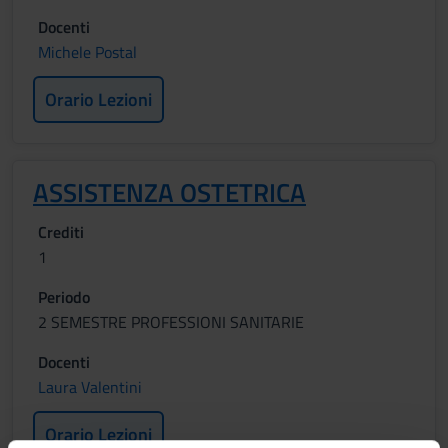
Docenti
Michele Postal
Orario Lezioni
ASSISTENZA OSTETRICA
Crediti
1
Periodo
2 SEMESTRE PROFESSIONI SANITARIE
Docenti
Laura Valentini
Orario Lezioni