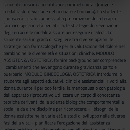
nostri partner che si occupano di analisi dei dati web,
studente riuscirà a identificare parametri vitali (range e
pubblicità e social media, i quali potrebbero combinarle
modalità di rilevazione nel neonato e bambino). Lo studente
con altre informazioni che hai fornito loro o che hanno
conoscerà i rischi connessi alla preparazione della terapia
raccolto dal tuo utilizzo dei loro servizi.
farmacologica in età pediatrica, le strategie di prevenzione
degli errori e le modalità sicure per eseguire i calcoli. Lo
studente sarà in grado di scegliere tra diverse opzioni le
strategie non farmacologiche per la valutazione del dolore nel
bambino nelle diverse età e situazioni cliniche. MODULO
ASSISTENZA OSTETRICA fornire background per comprendere
i cambiamenti che avvengono durante gravidanza parto e
puerperio. MODULO GINECOLOGIA OSTETRICA Introdurre lo
studente agli aspetti educativi, clinici e assistenziali rivolti alla
donna durante il periodo fertile, la menopausa o con patologie
dell’apparato riproduttivo Utilizzare un corpo di conoscenze
teoriche derivanti dalle scienze biologiche comportamentali e
sociali e da altre discipline per riconoscere: - i bisogni delle
donne assistite nelle varie età e stadi di sviluppo nelle diverse
fasi della vita; - pianificare l’erogazione dell’assistenza
infermieristica in collaborazione con gli utenti e con il team di