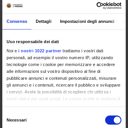
GINECOLOGIA OSTETRICA
Consenso
Dettagli
Impostazioni degli annunci
In
Crediti
1
Uso responsabile dei dati
Noi e
i nostri 1022 partner
trattiamo i vostri dati
Periodo
personali, ad esempio il vostro numero IP, utilizzando
2 SEMESTRE PROFESSIONI SANITARIE
tecnologie come i cookie per memorizzare e accedere
Docenti
alle informazioni sul vostro dispositivo al fine di
Laura Zivelonghi
pubblicare annunci e contenuti personalizzati, misurare
gli annunci e i contenuti, ricercare il pubblico e sviluppare
Orario Lezioni
i servizi. Avete la possibilità di scegliere chi utilizza i
vostri dati e per quali scopi. Le vostre scelte in materia di
privacy sono applicabili solo su questa proprietà digitale
in cui avete effettuato le vostre scelte. È possibile
S
PEDIATRIA
modificare o revocare il proprio consenso in qualsiasi
Necessari
e
momento dalla Dichiarazione sui cookie o facendo clic
l