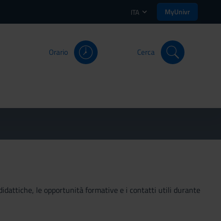
MyUnivr
ITA
Orario
Cerca
didattiche, le opportunità formative e i contatti utili durante