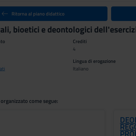
Ritorna al piano didattico
gali, bioetici e deontologici dell'eser
nto
Crediti
4
Lingua di erogazione
ati
Italiano
 organizzato come segue:
DEO
REG
PRO