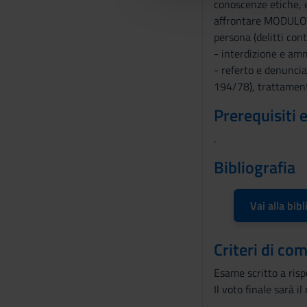
conoscenze etiche, e
l
affrontare MODULO M
c
persona (delitti cont
o
- interdizione e ammi
n
- referto e denuncia 
s
194/78), trattamenti
e
n
Prerequisiti 
s
.
o
Bibliografia
Vai alla bibl
Criteri di co
Esame scritto a ris
Il voto finale sarà i