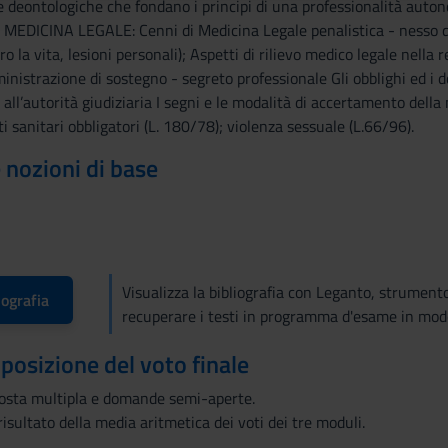
 deontologiche che fondano i principi di una professionalità auton
EDICINA LEGALE: Cenni di Medicina Legale penalistica - nesso di ca
ro la vita, lesioni personali); Aspetti di rilievo medico legale nella
nistrazione di sostegno - segreto professionale Gli obblighi ed i dov
all’autorità giudiziaria I segni e le modalità di accertamento della 
 sanitari obbligatori (L. 180/78); violenza sessuale (L.66/96).
e nozioni di base
Visualizza la bibliografia con Leganto, strument
iografia
recuperare i testi in programma d'esame in mod
mposizione del voto finale
posta multipla e domande semi-aperte.
l risultato della media aritmetica dei voti dei tre moduli.