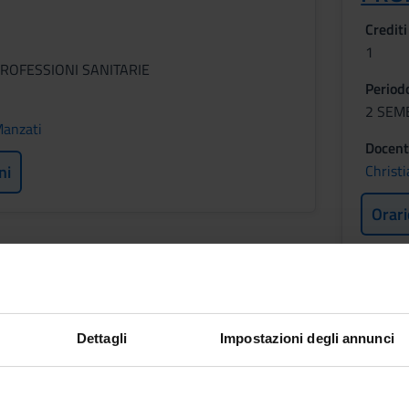
Crediti
1
ROFESSIONI SANITARIE
Period
2 SEM
Manzati
Docent
ni
Christ
Orari
A LEGALE
Dettagli
Impostazioni degli annunci