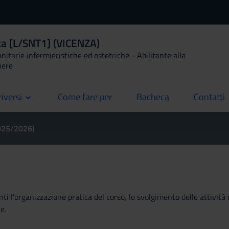
ica [L/SNT1] (VICENZA)
anitarie infermieristiche ed ostetriche - Abilitante alla
iere
riversi
Come fare per
Bacheca
Contatti
current
current
current
2025/2026)
ti l'organizzazione pratica del corso, lo svolgimento delle attività 
e.