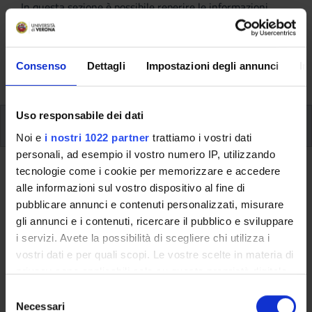
In questa sezione è possibile reperire le informazioni
riguardanti l'organizzazione pratica del corso, lo
svolgimento delle attività didattiche, le opportunità
formative e i contatti utili durante tutto il percorso di
Consenso
Dettagli
Impostazioni degli annunci
In
studi, fino al conseguimento del titolo finale.
Uso responsabile dei dati
Insegnamenti
Noi e
i nostri 1022 partner
trattiamo i vostri dati
personali, ad esempio il vostro numero IP, utilizzando
tecnologie come i cookie per memorizzare e accedere
Ritorna al piano didattico
alle informazioni sul vostro dispositivo al fine di
Attivita' seminariali (professioni
pubblicare annunci e contenuti personalizzati, misurare
gli annunci e i contenuti, ricercare il pubblico e sviluppare
sanitarie) (Sarà attivato
i servizi. Avete la possibilità di scegliere chi utilizza i
nell'A.A. 2024/2025)
vostri dati e per quali scopi. Le vostre scelte in materia di
privacy sono applicabili solo su questa proprietà digitale
Codice insegnamento
Crediti
in cui avete effettuato le vostre scelte. È possibile
S
4S001040
4
modificare o revocare il proprio consenso in qualsiasi
Necessari
e