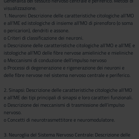
Generalità del tessuto nervoso centrale e periferico. Metodi di
con altre informazioni che hai fornito loro o che hanno
visualizzazione.
raccolto dal tuo utilizzo dei loro servizi.
1. Neuroni: Descrizione delle caratteristiche citologiche all’MO
e all’ME ed istologiche di insieme all’MO di pirenoforo (o soma
o pericarion), dendriti e assone.
o Criteri di classificazione dei neuroni.
o Descrizione delle caratteristiche citologiche all’MO e all’ME e
istologiche all’MO delle fibre nervose amieliniche e mieliniche
o Meccanismi di conduzione dell’impulso nervoso
o Processi di degenerazione e rigenerazione dei neuroni e
delle fibre nervose nel sistema nervoso centrale e periferico.
2. Sinapsi: Descrizione delle caratteristiche citologiche all’MO
e all’ME dei tipi principali di sinapsi e loro caratteri funzionali.
o Descrizione dei meccanismi di trasmissione dell’impulso
nervoso.
o Concetti di neurotrasmettitore e neuromodulatore.
3. Neuroglia del Sistema Nervoso Centrale: Descrizione delle