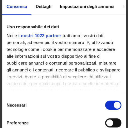
Fisica, Chimica e, particolarmente, di Chimica Biologica.
Consenso
Dettagli
Impostazioni degli annunci
In
Per una adeguata preparazione all’esame, gli Studenti devono:
CITOLOGIA
1. Definizione di cellula procariotica e di cellula eucariotica.
Uso responsabile dei dati
2. I diversi compartimenti subcellulari: definizione, morfologia
Noi e
i nostri 1022 partner
trattiamo i vostri dati
al microscopio ottico (MO) e al microscopio elettronico (ME) e
personali, ad esempio il vostro numero IP, utilizzando
ruoli funzionali
tecnologie come i cookie per memorizzare e accedere
3. Definizione, morfologia all’MO e ME e ruoli funzionali di
alle informazioni sul vostro dispositivo al fine di
o cromosomi
pubblicare annunci e contenuti personalizzati, misurare
o mitosi
gli annunci e i contenuti, ricercare il pubblico e sviluppare
o meiosi
i servizi. Avete la possibilità di scegliere chi utilizza i
o fasi del ciclo cellulare mitotico
vostri dati e per quali scopi. Le vostre scelte in materia di
4. Definizione, morfologia all’MO e all’ME e ruoli funzionali di
privacy sono applicabili solo su questa proprietà digitale
o apoptosi o morte cellulare programmata,
in cui avete effettuato le vostre scelte. È possibile
o necrosi
S
modificare o revocare il proprio consenso in qualsiasi
o necroptosi
Necessari
e
momento dalla Dichiarazione sui cookie o facendo clic
o autofagia
l
sull'icona di attivazione della privacy.
5. Definizione dei concetti di
e
Preferenze
o cellule staminali
z