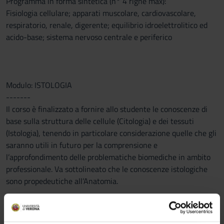
Programma in forma sintetica (n° 4 righe max):
Fisiologia cellulare; apparati muscolare, cardiovascolare,
respiratorio, renale, digerente; equilibrio idroelettrolitico ed
acido-base; sistema nervoso centrale e periferico
Modulo: ISTOLOGIA
-------
Il corso è finalizzato a fornire allo studente le conoscenze di
base sulla struttura delle cellule (Citologia) e dei tessuti
(Istologia), tenendo in particolare considerazione quelle che gli
saranno utili in futuro per la comprensione e
l’approfondimento delle problematiche biomediche in ambito
professionale. Va sottolineato che le conoscenze istologiche
sono propedeutiche all’Anatomia.
Per una corretta acquisizione dei concetti relativi all’Istologia
è consigliabile che gli Studenti possiedano cognizioni di base di