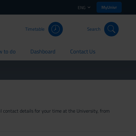
MyUnivr
ENG
Timetable
Search
 to do
Dashboard
Contact Us
rent
current
current
 contact details for your time at the University, from