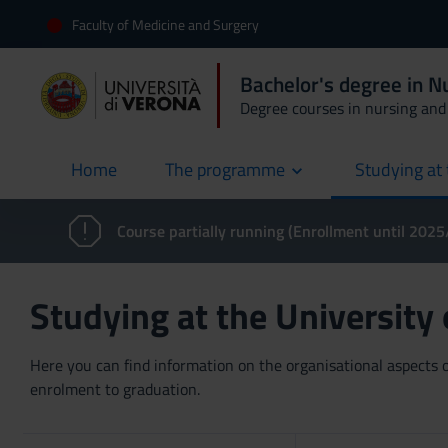
Faculty of Medicine and Surgery
Bachelor's degree in 
Degree courses in nursing and 
Home
The programme
Studying at 
current
Course partially running (Enrollment until 202
Studying at the University
Here you can find information on the organisational aspects of
enrolment to graduation.