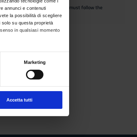
utilizzando tecnologie come i
quest the adaptation of the exam, must follow the
re annunci e contenuti
vete la possibilità di scegliere
li solo su questa proprietà
consenso in qualsiasi momento
alche metro,
Marketing
e specifiche (impronte
ezione dettagli
. Puoi
Accetta tutti
l media e per analizzare il
ostri partner che si occupano
azioni che hai fornito loro o