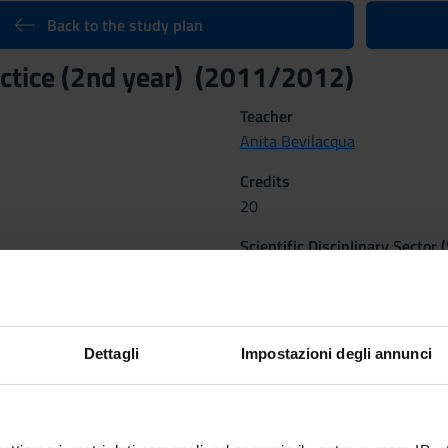
Back to the study plan
ractice (2nd year) (2011/2012)
Teacher
Anita Bevilacqua
Credits
20
Scientific Disciplinary Sector 
MED/45 - NURSING
Location
 (1^), TIROCINIO 2° ANNO (2^)
TRENTO
Dettagli
Impostazioni degli annunci
 Methods