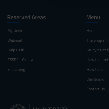
c
o
Reserved Areas
Menu
n
s
e
My Univr
Home
n
Webmail
The program
s
o
Help Desk
Studying at t
ESSE3 - Cineca
How to enrol
E-learning
How to do
Dashboard
Contact Us