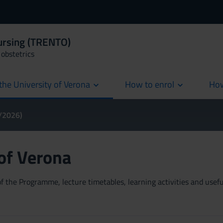
Nursing (TRENTO)
obstetrics
the University of Verona
How to enrol
How
cur
5/2026)
 of Verona
 the Programme, lecture timetables, learning activities and useful