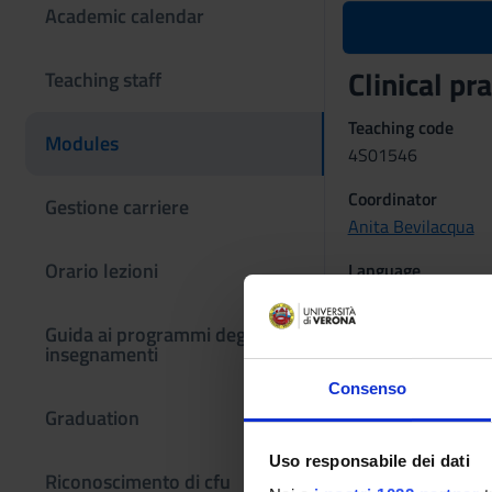
Academic calendar
Clinical p
Teaching staff
Teaching code
Modules
4S01546
Coordinator
Gestione carriere
Anita Bevilacqua
Orario lezioni
Language
Italian
Guida ai programmi degli
Period
insegnamenti
TIROCINIO 2° ANNO
Consenso
Examination
Graduation
.
Uso responsabile dei dati
Riconoscimento di cfu