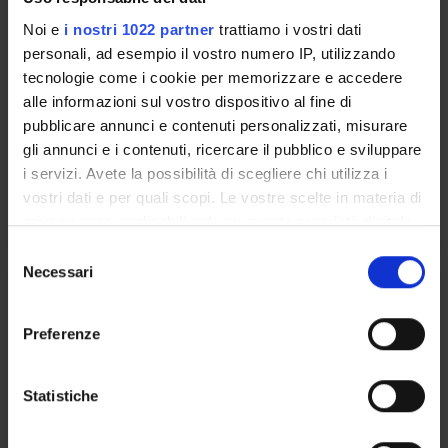
ANATOMIA UMANA
Noi e
i nostri 1022 partner
trattiamo i vostri dati
personali, ad esempio il vostro numero IP, utilizzando
Credits
tecnologie come i cookie per memorizzare e accedere
3
alle informazioni sul vostro dispositivo al fine di
Period
pubblicare annunci e contenuti personalizzati, misurare
INF. TN 1° anno 1° semestre
gli annunci e i contenuti, ricercare il pubblico e sviluppare
i servizi. Avete la possibilità di scegliere chi utilizza i
Academic staff
vostri dati e per quali scopi. Le vostre scelte in materia di
Carlo Zancanaro
privacy sono applicabili solo su questa proprietà digitale
in cui avete effettuato le vostre scelte. È possibile
S
modificare o revocare il proprio consenso in qualsiasi
Necessari
e
ISTOLOGIA
momento dalla Dichiarazione sui cookie o facendo clic
l
sull'icona di attivazione della privacy.
e
Preferenze
Credits
z
1
Con il tuo consenso, vorremmo anche:
i
raccogliere informazioni sulla tua posizione
o
Statistiche
Period
geografica, con un'approssimazione di qualche
n
INF. TN 1° anno 1° semestre
metro,
e