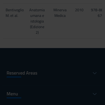
Bentivoglio
Anatomia
Minerva
2010
978-88-
M. et al.
umana e
Medica
670
istologia
(Edizione
2)
Reserved Areas
Menu