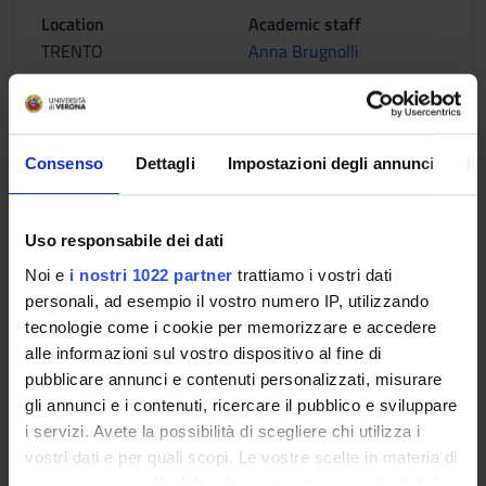
Location
Academic staff
TRENTO
Anna Brugnolli
STATISTICA SANITARIA E
Consenso
Dettagli
Impostazioni degli annunci
In
EPIDEMIOLOGIA CLINICA
Credits
Uso responsabile dei dati
2
Noi e
i nostri 1022 partner
trattiamo i vostri dati
Period
personali, ad esempio il vostro numero IP, utilizzando
INF. TN 3° anno 1° semestre
tecnologie come i cookie per memorizzare e accedere
alle informazioni sul vostro dispositivo al fine di
Location
Academic staff
pubblicare annunci e contenuti personalizzati, misurare
TRENTO
Pierpaolo Marchetti
gli annunci e i contenuti, ricercare il pubblico e sviluppare
i servizi. Avete la possibilità di scegliere chi utilizza i
vostri dati e per quali scopi. Le vostre scelte in materia di
Learning outcomes
privacy sono applicabili solo su questa proprietà digitale