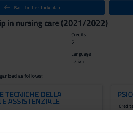
Back to the study plan
ip in nursing care (2021/2022)
Credits
5
Language
Italian
ganized as follows:
 E TECNICHE DELLA
PSIC
E ASSISTENZIALE
Credit
2
Period
1 SEM