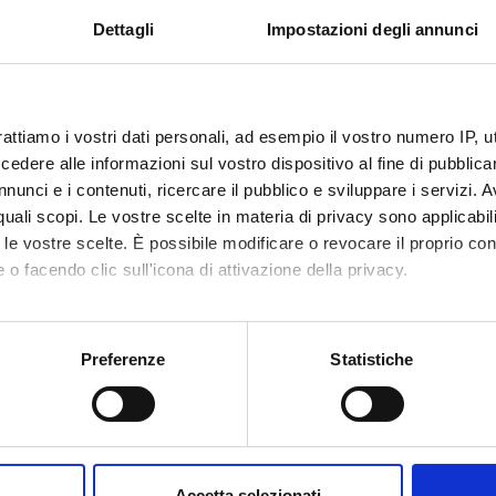
ROFESSIONI SANITARIE
Dettagli
Impostazioni degli annunci
Academ
f
Elena 
Less
rattiamo i vostri dati personali, ad esempio il vostro numero IP, 
etable
dere alle informazioni sul vostro dispositivo al fine di pubblica
nunci e i contenuti, ricercare il pubblico e sviluppare i servizi. A
r quali scopi. Le vostre scelte in materia di privacy sono applicabi
ONE TERAPEUTICA
to le vostre scelte. È possibile modificare o revocare il proprio 
 o facendo clic sull'icona di attivazione della privacy.
mo anche:
oni sulla tua posizione geografica, con un'approssimazione di qu
Preferenze
Statistiche
spositivo, scansionandolo attivamente alla ricerca di caratteristich
ROFESSIONI SANITARIE
f
aborati i tuoi dati personali e imposta le tue preferenze nella
s
consenso in qualsiasi momento dalla Dichiarazione sui cookie.
Accetta selezionati