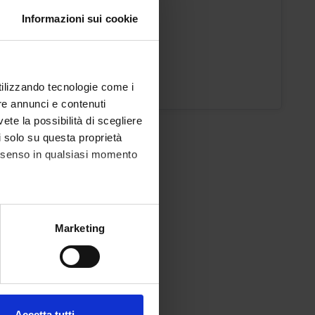
Informazioni sui cookie
ic staff
Bravi
ons timetable
utilizzando tecnologie come i
re annunci e contenuti
vete la possibilità di scegliere
li solo su questa proprietà
consenso in qualsiasi momento
alche metro,
Marketing
e specifiche (impronte
ezione dettagli
. Puoi
Accetta tutti