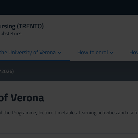
Nursing (TRENTO)
obstetrics
the University of Verona
How to enrol
How
cur
5/2026)
 of Verona
 the Programme, lecture timetables, learning activities and useful