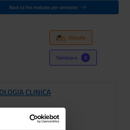
Back to the modules per semester
Moodle
Seminars
0
OLOGIA CLINICA
s
ESTRE PROFESSIONI SANITARIE