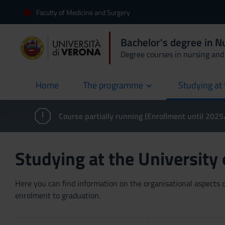
Faculty of Medicine and Surgery
Bachelor's degree in 
Degree courses in nursing and 
Home
The programme
Studying at 
current
Course partially running (Enrollment until 202
Studying at the University
Here you can find information on the organisational aspects of
enrolment to graduation.