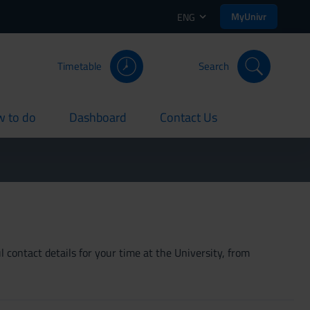
MyUnivr
ENG
Timetable
Search
 to do
Dashboard
Contact Us
rent
current
current
 contact details for your time at the University, from