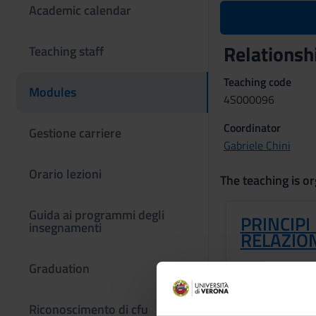
Academic calendar
Relationsh
Teaching staff
Teaching code
Modules
4S000096
Coordinator
Gestione carriere
Gabriele Chini
Orario lezioni
The teaching is or
Guida ai programmi degli
PRINCIPI
insegnamenti
RELAZION
Graduation
Credits
2
Riconoscimento di cfu
Period