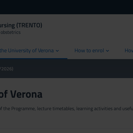
Nursing (TRENTO)
obstetrics
the University of Verona
How to enrol
How
cur
5/2026)
 of Verona
 the Programme, lecture timetables, learning activities and useful