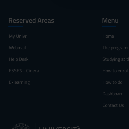
c
o
Reserved Areas
Menu
n
s
e
My Univr
Home
n
Webmail
The program
s
o
Help Desk
Studying at t
ESSE3 - Cineca
How to enrol
E-learning
How to do
Dashboard
Contact Us