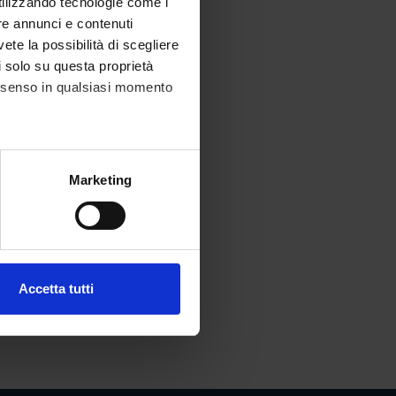
utilizzando tecnologie come i
re annunci e contenuti
vete la possibilità di scegliere
li solo su questa proprietà
consenso in qualsiasi momento
alche metro,
Marketing
e specifiche (impronte
ezione dettagli
. Puoi
Accetta tutti
l media e per analizzare il
ostri partner che si occupano
azioni che hai fornito loro o