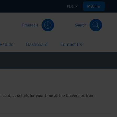
MyUnivr
ENG
Timetable
Search
 to do
Dashboard
Contact Us
rent
current
current
 contact details for your time at the University, from