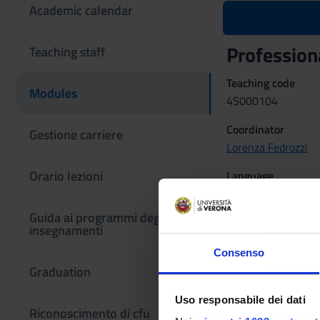
Academic calendar
Professiona
Teaching staff
Teaching code
Modules
4S000104
Coordinator
Gestione carriere
Lorenza Fedrozzi
Orario lezioni
Language
Italian
Guida ai programmi degli
Period
insegnamenti
Not yet assigned
Consenso
Graduation
Uso responsabile dei dati
Riconoscimento di cfu