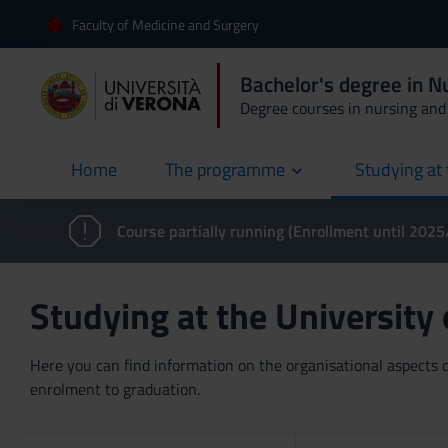
Faculty of Medicine and Surgery
Bachelor's degree in 
Degree courses in nursing and 
Home
The programme
Studying at 
current
Course partially running (Enrollment until 202
Studying at the University
Here you can find information on the organisational aspects of
enrolment to graduation.