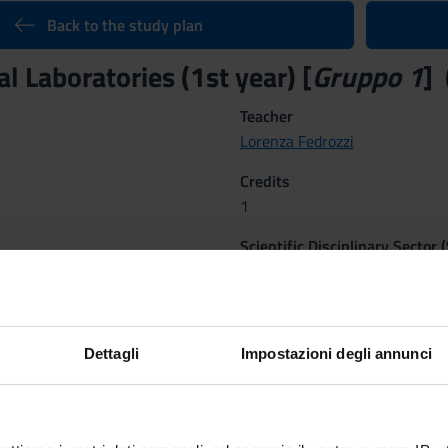
Back to the study plan
l Laboratories (1st year) [
Gruppo 1
]
Teacher
Lorenza Fedrozzi
Credits
1
Scientific Disciplinary Sector 
MED/45 - NURSING
Dettagli
Impostazioni degli annunci