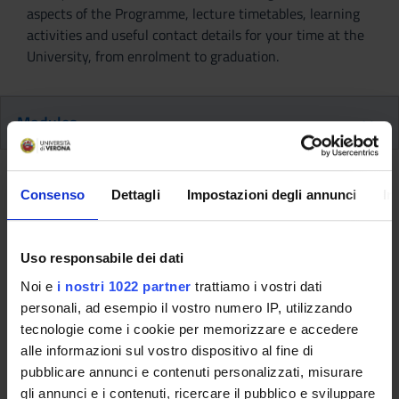
aspects of the Programme, lecture timetables, learning
activities and useful contact details for your time at the
University, from enrolment to graduation.
Modules
Back to the study plan
Consenso
Dettagli
Impostazioni degli annunci
In
Back to the modules per semester
Uso responsabile dei dati
Professional Laboratories (3rd
Noi e
i nostri 1022 partner
trattiamo i vostri dati
year) [
Gruppo 2
] (2015/2016)
personali, ad esempio il vostro numero IP, utilizzando
tecnologie come i cookie per memorizzare e accedere
Teaching code
Teacher
alle informazioni sul vostro dispositivo al fine di
4S000205
Elisa Marinelli
pubblicare annunci e contenuti personalizzati, misurare
gli annunci e i contenuti, ricercare il pubblico e sviluppare
Coordinator
Credits