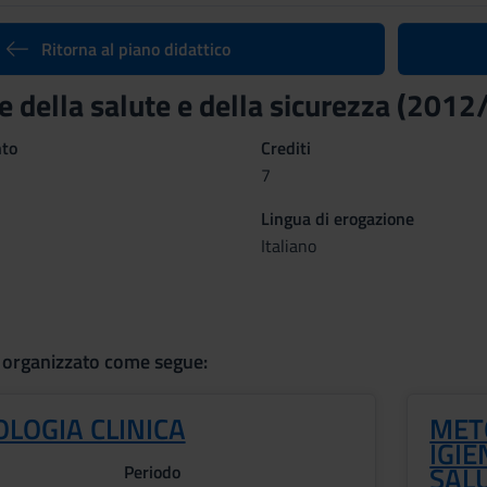
Ritorna al piano didattico
 della salute e della sicurezza (201
nto
Crediti
7
Lingua di erogazione
Italiano
 organizzato come segue:
LOGIA CLINICA
MET
IGIE
SAL
Periodo