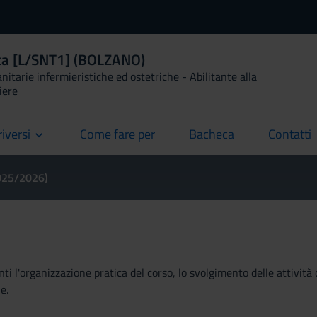
ica [L/SNT1] (BOLZANO)
anitarie infermieristiche ed ostetriche - Abilitante alla
iere
riversi
Come fare per
Bacheca
Contatti
current
current
current
2025/2026)
ti l'organizzazione pratica del corso, lo svolgimento delle attività 
e.