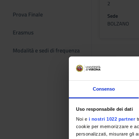
2
Prova Finale
Sede
BOLZANO
Erasmus
Modalità e sedi di frequenza
PROMOZI
SICUREZZ
ASSISTEN
Consenso
Crediti
2
Uso responsabile dei dati
Sede
Noi e
i nostri 1022 partner
t
BOLZANO
cookie per memorizzare e acce
personalizzati, misurare gli an