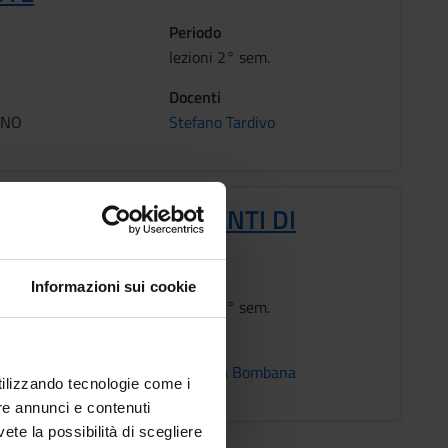
Periodo
lezioni 2° sem.
Docenti
ANO
Stefano Tardivo
REZZA NEGLI AMBIENTI DI
ORO
Periodo
Informazioni sui cookie
lezioni 2° sem.
Docenti
ANO
Susanna Bombana
utilizzando tecnologie come i
re annunci e contenuti
vete la possibilità di scegliere