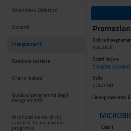
Calendario Didattico
Promozione
Docenti
Codice insegname
Insegnamenti
4S000035
Coordinatore
Gestione carriere
Annarita Mazzariol
Orario lezioni
Sede
BOLZANO
Guida ai programmi degli
L'insegnamento è
insegnamenti
MICROBIO
Riconoscimento di cfu
acquisiti da una carriera
Crediti
pregressa