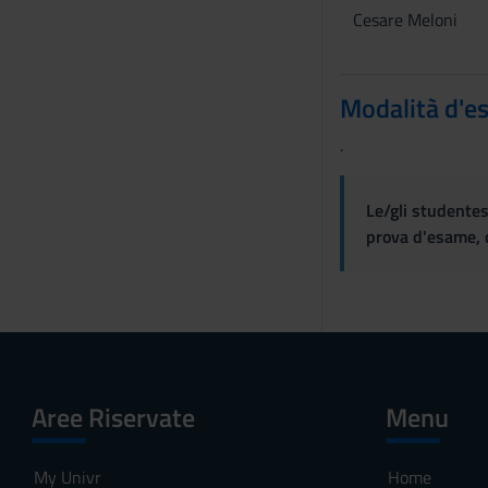
n
Cesare Meloni
s
e
n
Modalità d'e
s
o
.
Le/gli studentes
prova d'esame, d
Aree Riservate
Menu
My Univr
Home