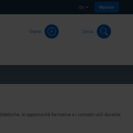
MyUnivr
ITA
Orario
Cerca
didattiche, le opportunità formative e i contatti utili durante