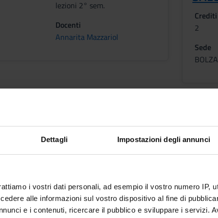
lezioni 2° sem.
Crediti
Docenti
2
Annarita Mazzariol
Sede
BOLZ
ONE DELLA SALUTE E DELLA
SICU
A IN CONTESTI
LAV
ZIALI
Crediti
Dettagli
Impostazioni degli annunci
Periodo
1
lezioni 2° sem.
Sede
Docenti
BOLZ
rattiamo i vostri dati personali, ad esempio il vostro numero IP, 
Sabine Huber
dere alle informazioni sul vostro dispositivo al fine di pubblica
nunci e i contenuti, ricercare il pubblico e sviluppare i servizi. A