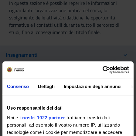
In questa sezione è possibile reperire le informazioni
riguardanti l'organizzazione pratica del corso, lo
svolgimento delle attività didattiche, le opportunità
formative e i contatti utili durante tutto il percorso di
studi, fino al conseguimento del titolo finale.
Insegnamenti
Ritorna al piano didattico
Consenso
Dettagli
Impostazioni degli annunci
In
Ritorna agli insegnamenti per periodo
Laboratori professionali (primo
Uso responsabile dei dati
anno) [
Gruppo 1
] (2013/2014)
Noi e
i nostri 1022 partner
trattiamo i vostri dati
personali, ad esempio il vostro numero IP, utilizzando
Codice insegnamento
Docente
tecnologie come i cookie per memorizzare e accedere