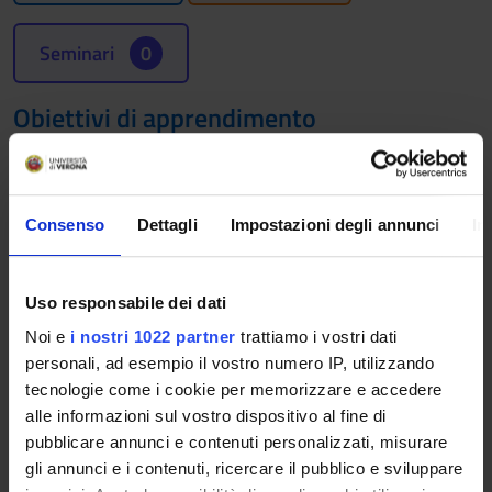
Seminari
0
Obiettivi di apprendimento
Far acquisire allo studente abilità tecnico-pratiche, relazionali,
di problem-solving ed organizzative in contesti protetti, prima
di provarsi nei servizi e direttamente sui pazienti, al fine di
Consenso
Dettagli
Impostazioni degli annunci
In
ridurre l’impatto emotivo che deriva dal provarsi in situazioni
reali e garantire eticità e sicurezza ai pazienti. Per tali motivi i
laboratori professionali rappresentano un requisito
Uso responsabile dei dati
indispensabile per l’attività di tirocinio.Il laboratorio
professionale offre l’opportunità allo studente di allenarsi
Noi e
i nostri 1022 partner
trattiamo i vostri dati
nell’applicare i principi teorici alla pratica clinica.
personali, ad esempio il vostro numero IP, utilizzando
tecnologie come i cookie per memorizzare e accedere
Prerequisiti e nozioni di base
alle informazioni sul vostro dispositivo al fine di
pubblicare annunci e contenuti personalizzati, misurare
aver frequentato la docenza di educazione terapeutica
gli annunci e i contenuti, ricercare il pubblico e sviluppare