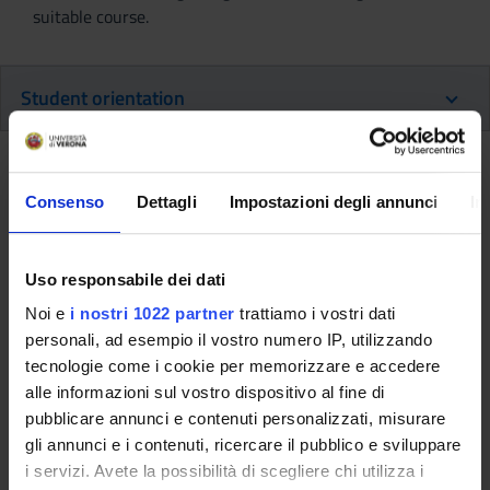
suitable course.
Student orientation
The newly updated Student Orientation Office website is
designed to provide a more comprehensive and user-friendly
Consenso
Dettagli
Impostazioni degli annunci
In
service. The primary users are secondary school students
exploring the University for the first time, along wiht0 high
schools’ University Orientation Services which organise
Uso responsabile dei dati
activities to assist graduating students in their post-diploma
Noi e
i nostri 1022 partner
trattiamo i vostri dati
decisions. The orientation process helps prospective students
personali, ad esempio il vostro numero IP, utilizzando
plan and select the best options that align with their
tecnologie come i cookie per memorizzare e accedere
expectations, preferences, and aspirations.
alle informazioni sul vostro dispositivo al fine di
pubblicare annunci e contenuti personalizzati, misurare
More details:
www.univr.it/orientamento
(italian page)
gli annunci e i contenuti, ricercare il pubblico e sviluppare
i servizi. Avete la possibilità di scegliere chi utilizza i