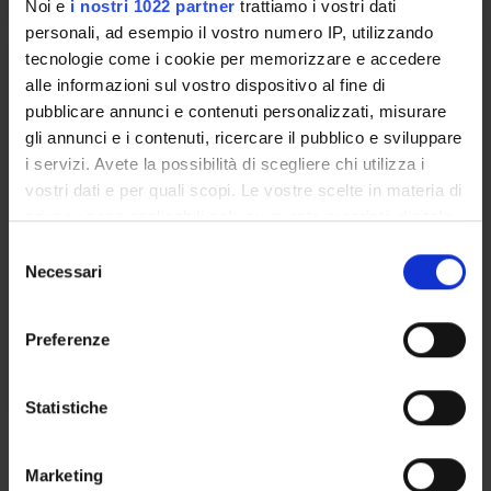
Noi e
i nostri 1022 partner
trattiamo i vostri dati
personali, ad esempio il vostro numero IP, utilizzando
tecnologie come i cookie per memorizzare e accedere
CLINICAL LOGIC AND PHILOSOPHY
alle informazioni sul vostro dispositivo al fine di
OF SCIENCE IN PHYSIOTHERAPY
pubblicare annunci e contenuti personalizzati, misurare
gli annunci e i contenuti, ricercare il pubblico e sviluppare
Credits
i servizi. Avete la possibilità di scegliere chi utilizza i
1
vostri dati e per quali scopi. Le vostre scelte in materia di
Period
privacy sono applicabili solo su questa proprietà digitale
2 SEMESTRE PROFESSIONI SANITARIE
in cui avete effettuato le vostre scelte. È possibile
S
modificare o revocare il proprio consenso in qualsiasi
Necessari
e
Academic staff
momento dalla Dichiarazione sui cookie o facendo clic
l
Matteo Zanetti
sull'icona di attivazione della privacy.
e
Preferenze
z
Lessons timetable
Con il tuo consenso, vorremmo anche:
i
raccogliere informazioni sulla tua posizione
o
Statistiche
geografica, con un'approssimazione di qualche
n
Learning objectives
metro,
e
Marketing
Identificare il tuo dispositivo, scansionandolo
To provide basic knowledge regarding manual therapy
d