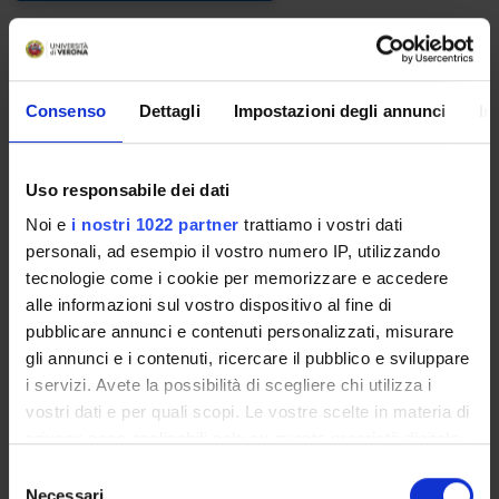
Calendario didattico
A.A. 2026/2027
Consenso
Dettagli
Impostazioni degli annunci
In
Il calendario didattico indica i periodi di svolgimento delle
Uso responsabile dei dati
attività formative, di sessioni d'esami, di laurea e di chiusura
per le festività.
Noi e
i nostri 1022 partner
trattiamo i vostri dati
personali, ad esempio il vostro numero IP, utilizzando
Definizione dei periodi di lezione
tecnologie come i cookie per memorizzare e accedere
alle informazioni sul vostro dispositivo al fine di
PERIODO
DAL
AL
pubblicare annunci e contenuti personalizzati, misurare
gli annunci e i contenuti, ricercare il pubblico e sviluppare
1° e 2° semestre (corsi
1 ott 2026
30 set
i servizi. Avete la possibilità di scegliere chi utilizza i
annuali) PROFESSIONI
2027
vostri dati e per quali scopi. Le vostre scelte in materia di
SANITARIE
privacy sono applicabili solo su questa proprietà digitale
in cui avete effettuato le vostre scelte. È possibile
S
1 SEMESTRE PROFESSIONI
1 ott 2026
28 feb
modificare o revocare il proprio consenso in qualsiasi
Necessari