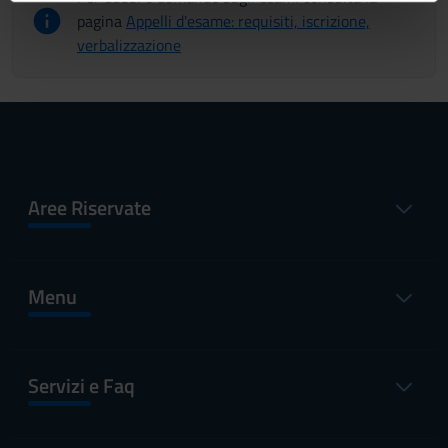
informazioni sul modo in cui utilizzi il nostro sito con i
pagina
Appelli d'esame: requisiti, iscrizione,
nostri partner che si occupano di analisi dei dati web,
verbalizzazione
pubblicità e social media, i quali potrebbero combinarle
con altre informazioni che hai fornito loro o che hanno
raccolto dal tuo utilizzo dei loro servizi.
Aree Riservate
Menu
Servizi e Faq