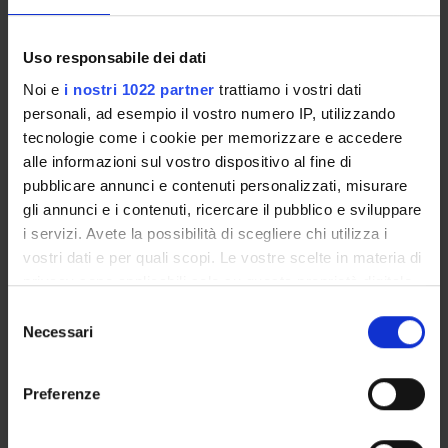
Location
VERONA
Uso responsabile dei dati
Seminars
0
Noi e
i nostri 1022 partner
trattiamo i vostri dati
personali, ad esempio il vostro numero IP, utilizzando
tecnologie come i cookie per memorizzare e accedere
The teaching is organized as follows:
alle informazioni sul vostro dispositivo al fine di
pubblicare annunci e contenuti personalizzati, misurare
FISIOLOGIA
gli annunci e i contenuti, ricercare il pubblico e sviluppare
i servizi. Avete la possibilità di scegliere chi utilizza i
Credits
vostri dati e per quali scopi. Le vostre scelte in materia di
2
privacy sono applicabili solo su questa proprietà digitale
Period
in cui avete effettuato le vostre scelte. È possibile
S
LOGO 1^ ANNO - 1^ SEMESTRE
modificare o revocare il proprio consenso in qualsiasi
Necessari
e
momento dalla Dichiarazione sui cookie o facendo clic
l
Location
Academic staff
sull'icona di attivazione della privacy.
e
VERONA
Leonardo Chelazzi
Preferenze
z
Con il tuo consenso, vorremmo anche:
i