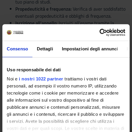
tuo piano di studi.
Propedeuticità e frequenza:
Verifica di aver soddisfatto
eventuali propedeuticità e obblighi di frequenza.
Iscrizione all'appello:
Iscriviti all'esame tramite la
procedura web entro i termini previsti.
Esami già sostenuti:
Non puoi sostenere un esame se lo
hai già superato.
Consenso
Dettagli
Impostazioni degli annunci
In
Calendario Esami
Appelli:
Sono previsti cinque appelli d'esame durante
Uso responsabile dei dati
l'anno accademico.
Noi e
i nostri 1022 partner
trattiamo i vostri dati
Distribuzione:
Le date sono scelte per evitare
personali, ad esempio il vostro numero IP, utilizzando
sovrapposizioni, soprattutto per esami dello stesso anno.
tecnologie come i cookie per memorizzare e accedere
Comunicazione date:
Le date degli appelli sono
alle informazioni sul vostro dispositivo al fine di
comunicate almeno 20 giorni prima dell'inizio della
pubblicare annunci e contenuti personalizzati, misurare
sessione.
gli annunci e i contenuti, ricercare il pubblico e sviluppare
Iscrizioni:
Le iscrizioni aprono di norma 20 giorni prima e
i servizi. Avete la possibilità di scegliere chi utilizza i
chiudono 2 giorni lavorativi prima dell'esame.
vostri dati e per quali scopi. Le vostre scelte in materia di