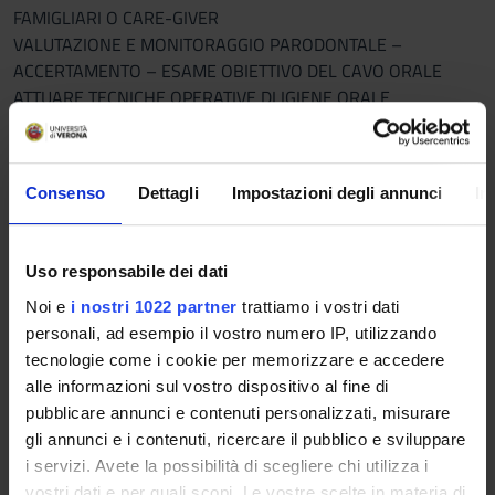
FAMIGLIARI O CARE-GIVER
VALUTAZIONE E MONITORAGGIO PARODONTALE –
ACCERTAMENTO – ESAME OBIETTIVO DEL CAVO ORALE
ATTUARE TECNICHE OPERATIVE DI IGIENE ORALE
PROFESSIONALE
Programma
Consenso
Dettagli
Impostazioni degli annunci
In
CAPACITÀ DI AGIRE UNA RELAZIONE PROFESSIONALE CON
L’UTENTE ED INTEGRARSI NEL TEAM
- Comportamento professionale (Codice di comportamento
Uso responsabile dei dati
dello studente - Consensus conference 2010)
Noi e
i nostri 1022 partner
trattiamo i vostri dati
- Assume uno standard professionale adeguato al ruolo di
personali, ad esempio il vostro numero IP, utilizzando
studente universitario e un ruolo attivo nel piano di
tecnologie come i cookie per memorizzare e accedere
autoapprendimento e nel proprio percorso formativo
alle informazioni sul vostro dispositivo al fine di
- Dimostra capacità relazionali e collaborative con il gruppo di
pubblicare annunci e contenuti personalizzati, misurare
studenti e gli operatori della sede di tirocinio (lavorare in team
gli annunci e i contenuti, ricercare il pubblico e sviluppare
e nel gruppo studenti)
i servizi. Avete la possibilità di scegliere chi utilizza i
- Stabilire e mantenere una relazione comunicazione per
vostri dati e per quali scopi. Le vostre scelte in materia di