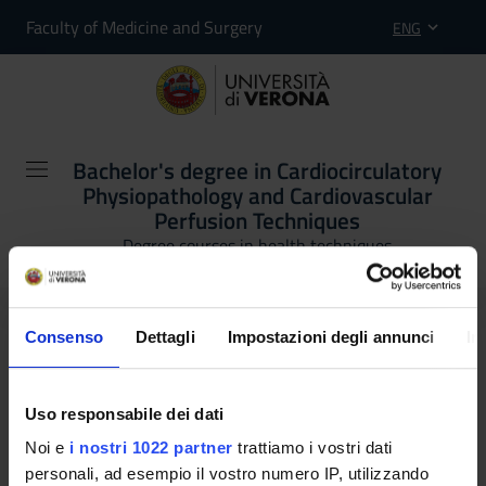
Faculty of Medicine and Surgery
ENG
Bachelor's degree in Cardiocirculatory
Physiopathology and Cardiovascular
Perfusion Techniques
Degree courses in health techniques
Studying at the University
Consenso
Dettagli
Impostazioni degli annunci
In
of Verona
Uso responsabile dei dati
Here you can find information on the organisational
Noi e
i nostri 1022 partner
trattiamo i vostri dati
aspects of the Programme, lecture timetables, learning
personali, ad esempio il vostro numero IP, utilizzando