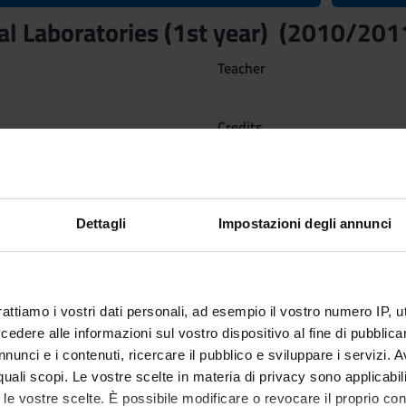
al Laboratories (1st year) (2010/201
Teacher
Credits
1
Dettagli
Impostazioni degli annunci
nary Sector (SSD)
ED MEDICAL TECHNOLOGY AND METHODOLOGY
rattiamo i vostri dati personali, ad esempio il vostro numero IP, 
tre dal Feb 28, 2011 al May 20, 2011.
dere alle informazioni sul vostro dispositivo al fine di pubblica
nunci e i contenuti, ricercare il pubblico e sviluppare i servizi. A
r quali scopi. Le vostre scelte in materia di privacy sono applicabi
to le vostre scelte. È possibile modificare o revocare il proprio 