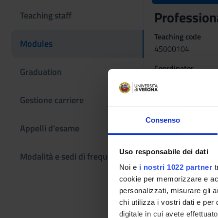
Profession
Teaching staff
Teaching code
Modules
4S000104
Coordinator
Graduation
Gestione carriere
Language
Italian
Consenso
Appelli d'esame
Scientific Discipli
MED/50 - APPLI
Uso responsabile dei dati
Modalità e sedi di frequenza
Period
Noi e
i nostri 1022 partner
t
Lez 1 anno 2 semes
cookie per memorizzare e acce
personalizzati, misurare gli an
Location
chi utilizza i vostri dati e pe
VERONA
digitale in cui avete effettua