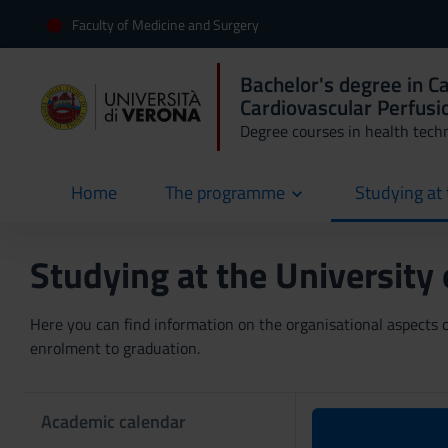
Faculty of Medicine and Surgery
Bachelor's degree in C
Cardiovascular Perfusi
Degree courses in health tech
Home
The programme
Studying at 
current
Studying at the University
Here you can find information on the organisational aspects of
enrolment to graduation.
Academic calendar