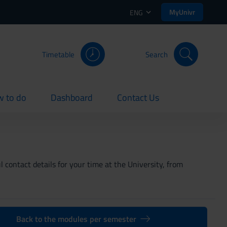
MyUnivr
ENG
Timetable
Search
 to do
Dashboard
Contact Us
rent
current
current
 contact details for your time at the University, from
Back to the modules per semester