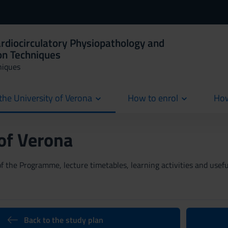
ardiocirculatory Physiopathology and
on Techniques
niques
the University of Verona
How to enrol
How
cur
 of Verona
 the Programme, lecture timetables, learning activities and useful
Back to the study plan