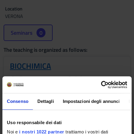
Location
VERONA
Seminars
0
The teaching is organized as follows:
BIOCHIMICA
Credits
Period
2
lez 1anno 1 semestre
Location
Academic staff
Consenso
Dettagli
Impostazioni degli annunci
In
VERONA
Massimo Donadelli
Uso responsabile dei dati
BIOLOGIA APPLICATA
Noi e
i nostri 1022 partner
trattiamo i vostri dati