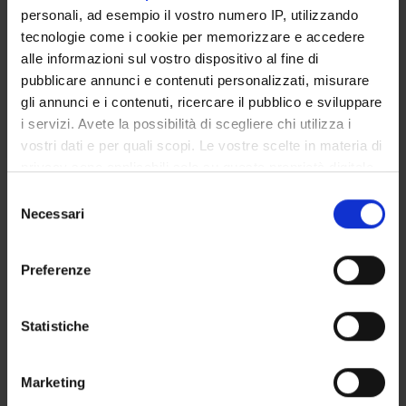
personali, ad esempio il vostro numero IP, utilizzando
Credits
Period
tecnologie come i cookie per memorizzare e accedere
2
lez 1anno 1 semestre
alle informazioni sul vostro dispositivo al fine di
pubblicare annunci e contenuti personalizzati, misurare
Location
Academic staff
gli annunci e i contenuti, ricercare il pubblico e sviluppare
VERONA
Elisabetta Trabetti
i servizi. Avete la possibilità di scegliere chi utilizza i
vostri dati e per quali scopi. Le vostre scelte in materia di
privacy sono applicabili solo su questa proprietà digitale
Learning outcomes
in cui avete effettuato le vostre scelte. È possibile
S
modificare o revocare il proprio consenso in qualsiasi
Necessari
e
Module: BIOLOGIA APPLICATA
momento dalla Dichiarazione sui cookie o facendo clic
l
-------
sull'icona di attivazione della privacy.
e
Preferenze
z
Con il tuo consenso, vorremmo anche:
i
raccogliere informazioni sulla tua posizione
o
Statistiche
Module: BIOCHIMICA
geografica, con un'approssimazione di qualche
n
-------
metro,
e
Marketing
Program
Identificare il tuo dispositivo, scansionandolo
d