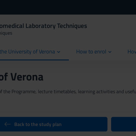
iomedical Laboratory Techniques
niques
the University of Verona
How to enrol
How
cur
 of Verona
 the Programme, lecture timetables, learning activities and useful
Back to the study plan