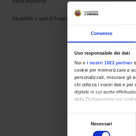
dello studente
VERONA
Modalità e sedi di frequenza
ISTOPAT
Consenso
Credits
2
Uso responsabile dei dati
Noi e
i nostri 1022 partner
t
Location
cookie per memorizzare e acce
VERONA
personalizzati, misurare gli an
chi utilizza i vostri dati e pe
digitale in cui avete effettua
dalla Dichiarazione sui cookie
IMMUNOI
Con il tuo consenso, vorrem
Credits
S
1
raccogliere informazi
Necessari
e
Identificare il tuo di
l
Location