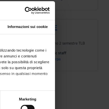
OLOGIA MOLECOLARE
Informazioni sui cookie
s
Period
lez 2 anno 2 semestre TLB
utilizzando tecnologie come i
on
Academic staff
re annunci e contenuti
NA
Aldo Scarpa
vete la possibilità di scegliere
li solo su questa proprietà
consenso in qualsiasi momento
alche metro,
Marketing
e specifiche (impronte