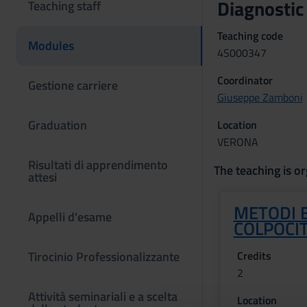
Diagnostic
Teaching staff
Teaching code
Modules
4S000347
Coordinator
Gestione carriere
Giuseppe Zamboni
Graduation
Location
VERONA
Risultati di apprendimento
The teaching is or
attesi
METODI E
Appelli d'esame
COLPOCI
Tirocinio Professionalizzante
Credits
2
Attività seminariali e a scelta
Location