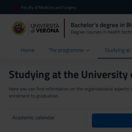
Faculty of Medicine and Surgery
Bachelor's degree in B
Degree courses in health tech
Home
The programme
Studying at 
current
Studying at the University
Here you can find information on the organisational aspects of
enrolment to graduation.
Academic calendar