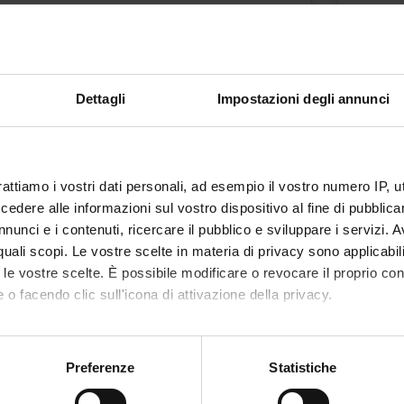
Marina Foroni
OLOGIA
PAT
Dettagli
Impostazioni degli annunci
Period
Credit
lez 2 anno 2 semestre TLB
2
rattiamo i vostri dati personali, ad esempio il vostro numero IP, 
Academic staff
Locati
dere alle informazioni sul vostro dispositivo al fine di pubblica
Giuseppe Zamboni
VERO
nunci e i contenuti, ricercare il pubblico e sviluppare i servizi. A
r quali scopi. Le vostre scelte in materia di privacy sono applicabi
to le vostre scelte. È possibile modificare o revocare il proprio 
 o facendo clic sull'icona di attivazione della privacy.
STOCHIMICA
mo anche:
Period
lez 2 anno 2 semestre TLB
oni sulla tua posizione geografica, con un'approssimazione di qu
Preferenze
Statistiche
spositivo, scansionandolo attivamente alla ricerca di caratteristich
Academic staff