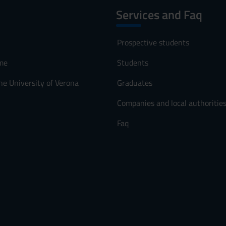
Services and Faq
Prospective students
me
Students
he University of Verona
Graduates
Companies and local authoritie
Faq