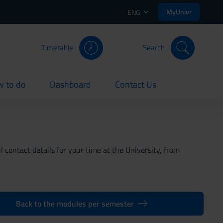
MyUnivr
ENG
Timetable
Search
 to do
Dashboard
Contact Us
rent
current
current
 contact details for your time at the University, from
Back to the modules per semester