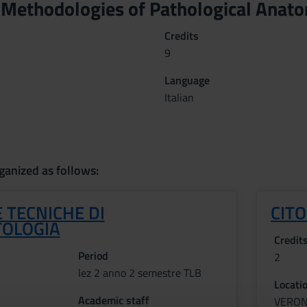
 Methodologies of Pathological Ana
Credits
9
Language
Italian
ganized as follows:
 TECNICHE DI
CIT
TOLOGIA
Credit
Period
2
lez 2 anno 2 semestre TLB
Locati
Academic staff
VERO