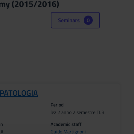
tomy (2015/2016)
Seminars
0
OPATOLOGIA
s
Period
lez 2 anno 2 semestre TLB
on
Academic staff
NA
Guido Martignoni