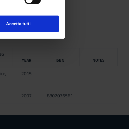
ezione dettagli
. Puoi
Accetta tutti
l media e per analizzare il
ostri partner che si occupano
azioni che hai fornito loro o
NG
YEAR
ISBN
NOTES
ice,
2015
2007
8802076561