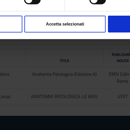
Marco Chilosi
aborati i tuoi dati personali e imposta le tue preferenze nella
s
consenso in qualsiasi momento dalla Dichiarazione sui cookie.
Accetta selezionati
nalizzare contenuti ed annunci, per fornire funzionalità dei socia
inoltre informazioni sul modo in cui utilizzi il nostro sito con i n
icità e social media, i quali potrebbero combinarle con altre inform
lizzo dei loro servizi.
PUBLISHI
TITLE
HOUSE
bbins
Anatomia Patologica (Edizione 6)
EMSI Editr
Roma.
Scarpa
ANATOMIA PATOLOGICA. LE BASI
UTET