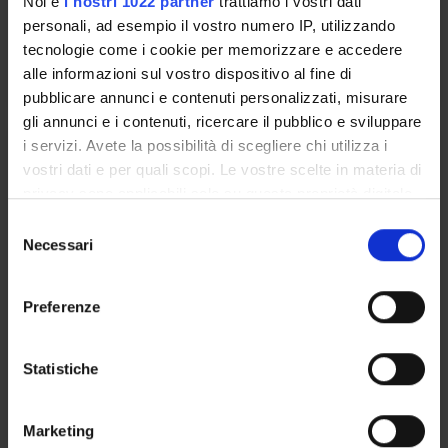
Noi e
i nostri 1022 partner
trattiamo i vostri dati
Luca De Sabata Formenton
personali, ad esempio il vostro numero IP, utilizzando
tecnologie come i cookie per memorizzare e accedere
Lessons timetable
alle informazioni sul vostro dispositivo al fine di
pubblicare annunci e contenuti personalizzati, misurare
gli annunci e i contenuti, ricercare il pubblico e sviluppare
i servizi. Avete la possibilità di scegliere chi utilizza i
Radioprotection
vostri dati e per quali scopi. Le vostre scelte in materia di
privacy sono applicabili solo su questa proprietà digitale
Credits
in cui avete effettuato le vostre scelte. È possibile
1
S
modificare o revocare il proprio consenso in qualsiasi
Necessari
e
Period
momento dalla Dichiarazione sui cookie o facendo clic
l
2 SEMESTRE PROFESSIONI SANITARIE
sull'icona di attivazione della privacy.
e
Preferenze
z
Academic staff
Con il tuo consenso, vorremmo anche:
i
Giulia Zamboni
raccogliere informazioni sulla tua posizione
o
Statistiche
geografica, con un'approssimazione di qualche
n
Lessons timetable
metro,
e
Marketing
Identificare il tuo dispositivo, scansionandolo
d