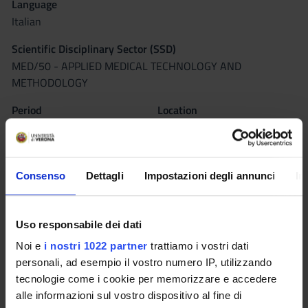
Language
Italian
Scientific Disciplinary Sector (SSD)
MED/50 - APPLIED MEDICAL TECHNOLOGY AND
METHODOLOGY
Period
Location
Not yet assigned
VERONA
Seminars
0
Consenso
Dettagli
Impostazioni degli annunci
In
Learning outcomes
Uso responsabile dei dati
In the first period the student will improve the abilities in
conventional x-rays, demonstrating the knowledge and
Noi e
i nostri 1022 partner
trattiamo i vostri dati
autonomy also in mammography and in dental X-ray exam.
personali, ad esempio il vostro numero IP, utilizzando
The student has also to develop skills in professional
tecnologie come i cookie per memorizzare e accedere
communication and to start to practice Computed
alle informazioni sul vostro dispositivo al fine di