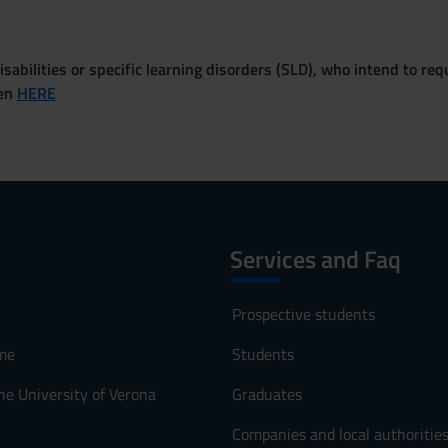
sabilities or specific learning disorders (SLD), who intend to re
ven
HERE
Services and Faq
Prospective students
me
Students
he University of Verona
Graduates
Companies and local authoritie