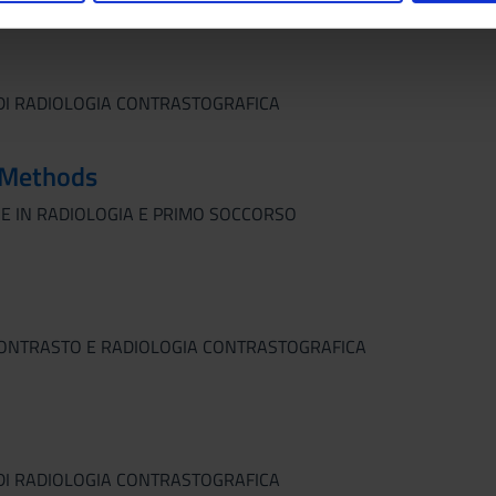
inoltre informazioni sul modo in cui utilizzi il nostro sito con i n
icità e social media, i quali potrebbero combinarle con altre inform
lizzo dei loro servizi.
 DI RADIOLOGIA CONTRASTOGRAFICA
 Methods
E IN RADIOLOGIA E PRIMO SOCCORSO
 CONTRASTO E RADIOLOGIA CONTRASTOGRAFICA
 DI RADIOLOGIA CONTRASTOGRAFICA