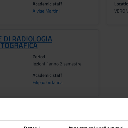
Academic staff
Locati
Alvise Martini
VERO
 DI RADIOLOGIA
TOGRAFICA
Period
lezioni 1anno 2 semestre
Academic staff
Filippo Girlanda
tcomes
E IN RADIOLOGIA E PRIMO SOCCORSO