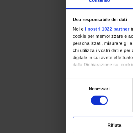
Consenso
Uso responsabile dei dati
Module: MEZZI DI
Noi e
i nostri 1022 partner
t
-------
cookie per memorizzare e acce
personalizzati, misurare gli an
chi utilizza i vostri dati e pe
digitale in cui avete effettua
Module: TECNICHE
dalla Dichiarazione sui cookie
-------
Program
Con il tuo consenso, vorrem
S
raccogliere informazi
Module: EMERGENZ
Necessari
e
Identificare il tuo di
-------
l
digitali).
e
Approfondisci come vengono el
z
modificare o ritirare il tuo 
i
Module: MEZZI DI
o
Rifiuta
Utilizziamo i cookie per perso
-------
n