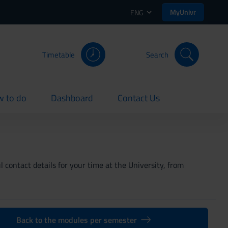
MyUnivr
ENG
Timetable
Search
 to do
Dashboard
Contact Us
rent
current
current
 contact details for your time at the University, from
Back to the modules per semester