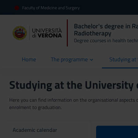
Faculty of Medicine and Surgery
Bachelor's degree in R
Radiotherapy
Degree courses in health tech
Home
The programme
Studying at 
current
Studying at the University
Here you can find information on the organisational aspects of
enrolment to graduation.
Academic calendar