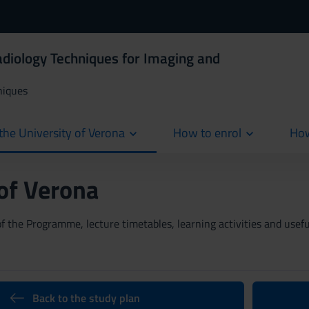
adiology Techniques for Imaging and
niques
the University of Verona
How to enrol
How
cur
 of Verona
 the Programme, lecture timetables, learning activities and useful
Back to the study plan