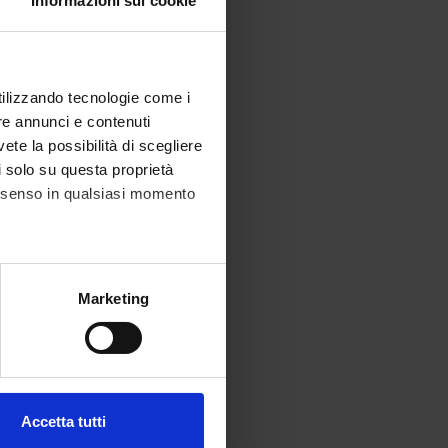
Informazioni sui cookie
utilizzando tecnologie come i
re annunci e contenuti
vete la possibilità di scegliere
li solo su questa proprietà
consenso in qualsiasi momento
alche metro,
Marketing
e specifiche (impronte
ezione dettagli
. Puoi
Accetta tutti
l media e per analizzare il