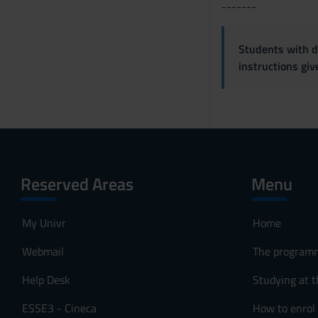
-------
Students with di
instructions gi
Reserved Areas
Menu
My Univr
Home
Webmail
The program
Help Desk
Studying at t
ESSE3 - Cineca
How to enrol