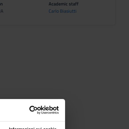
on
Academic staff
NA
Carlo Biasiutti