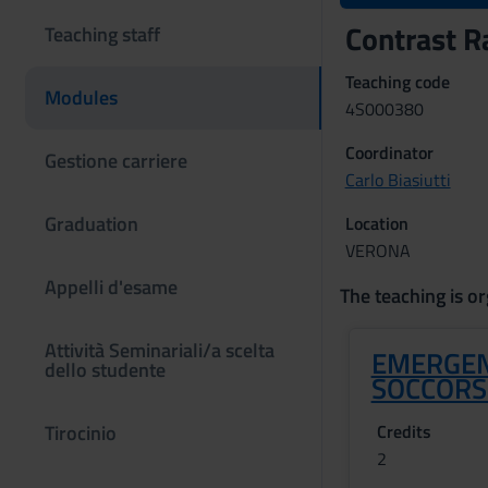
Contrast R
Teaching staff
Teaching code
Modules
4S000380
Coordinator
Gestione carriere
Carlo Biasiutti
Graduation
Location
VERONA
Appelli d'esame
The teaching is or
Attività Seminariali/a scelta
EMERGEN
dello studente
SOCCOR
Tirocinio
Credits
2