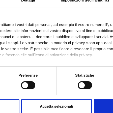
Dettagli
Impostazioni degli annunci
 CONTRASTO E RADIOLOGIA CONTRASTOGRAFICA
rattiamo i vostri dati personali, ad esempio il vostro numero IP, 
dere alle informazioni sul vostro dispositivo al fine di pubblica
nunci e i contenuti, ricercare il pubblico e sviluppare i servizi. A
r quali scopi. Le vostre scelte in materia di privacy sono applicabi
to le vostre scelte. È possibile modificare o revocare il proprio 
 DI RADIOLOGIA CONTRASTOGRAFICA
 o facendo clic sull'icona di attivazione della privacy.
mo anche:
oni sulla tua posizione geografica, con un'approssimazione di qu
E IN RADIOLOGIA E PRIMO SOCCORSO
Preferenze
Statistiche
spositivo, scansionandolo attivamente alla ricerca di caratteristich
aborati i tuoi dati personali e imposta le tue preferenze nella
s
consenso in qualsiasi momento dalla Dichiarazione sui cookie.
 CONTRASTO E RADIOLOGIA CONTRASTOGRAFICA
Accetta selezionati
nalizzare contenuti ed annunci, per fornire funzionalità dei socia