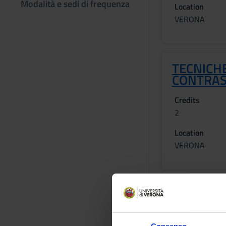
Modalità e sedi di frequenza
Location
VERONA
TECNICHE
CONTRAS
Credits
2
Location
VERONA
Learning ou
Module: EMERGENZ
-------