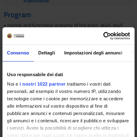
Program
• normal and functional anatomy of the brain, skull, skull
base, extracranial head, spine and spinal cord, and peripheral
nervous system
• normal anatomy of the cranio-cervical and spinal arterial
Consenso
Dettagli
Impostazioni degli annunci
In
and venous system
• endovascular and percutaneous approaches to common
disorders in interventional neuroradiology (brain, skull, skull
Uso responsabile dei dati
base, extracranial head, and spine/spinal cord)
• rationale for selecting certain neuroimaging techniques and
Noi e
i nostri 1022 partner
trattiamo i vostri dati
the use of contrast administration
personali, ad esempio il vostro numero IP, utilizzando
in diagnosing and monitoring diseases of the brain, skull, skull
tecnologie come i cookie per memorizzare e accedere
base, extracranial head, spine and spinal cord, and peripheral
alle informazioni sul vostro dispositivo al fine di
nervous system
pubblicare annunci e contenuti personalizzati, misurare
• ischaemic and haemorrhagic stroke and other common
gli annunci e i contenuti, ricercare il pubblico e sviluppare
vascular lesions of the brain and spinal cord
i servizi. Avete la possibilità di scegliere chi utilizza i
• traumatic brain injury and spinal trauma, complications and
vostri dati e per quali scopi. Le vostre scelte in materia di