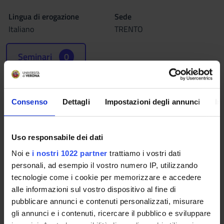
Lingua di erogazione
Sede
Italiano
TRENTO
Seminari
0
L'insegnamento è organizzato come segue:
Consenso
Dettagli
Impostazioni degli annunci
In
MICROBIOLOGIA,
CONTAMINAZIONE DI MATRICI E
AGENTI BIOLOGICI
Uso responsabile dei dati
Noi e
i nostri 1022 partner
trattiamo i vostri dati
Crediti
personali, ad esempio il vostro numero IP, utilizzando
3
tecnologie come i cookie per memorizzare e accedere
Periodo
alle informazioni sul vostro dispositivo al fine di
TPALL 1° ANNO 1° SEMESTRE AA 2015/16
pubblicare annunci e contenuti personalizzati, misurare
gli annunci e i contenuti, ricercare il pubblico e sviluppare
Sede
Docenti