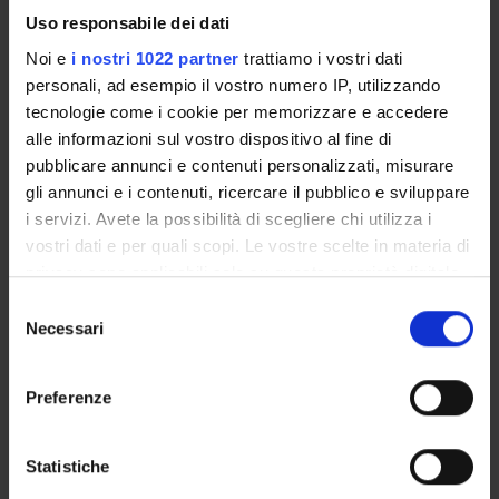
Coordinator
Credits
Uso responsabile dei dati
Angelo Lascioli
6
Noi e
i nostri 1022 partner
trattiamo i vostri dati
personali, ad esempio il vostro numero IP, utilizzando
Language
tecnologie come i cookie per memorizzare e accedere
Italian
alle informazioni sul vostro dispositivo al fine di
Scientific Disciplinary Sector (SSD)
pubblicare annunci e contenuti personalizzati, misurare
gli annunci e i contenuti, ricercare il pubblico e sviluppare
M-PED/03 - METHODOLOGIES OF TEACHING AND SPECIAL
i servizi. Avete la possibilità di scegliere chi utilizza i
EDUCATION
vostri dati e per quali scopi. Le vostre scelte in materia di
Period
privacy sono applicabili solo su questa proprietà digitale
II semestre dal Mar 3, 2014 al Jun 6, 2014.
in cui avete effettuato le vostre scelte. È possibile
S
modificare o revocare il proprio consenso in qualsiasi
Necessari
e
Location
momento dalla Dichiarazione sui cookie o facendo clic
l
VERONA
sull'icona di attivazione della privacy.
e
Preferenze
z
Seminars
0
Con il tuo consenso, vorremmo anche:
i
raccogliere informazioni sulla tua posizione
o
Statistiche
Examination Methods
geografica, con un'approssimazione di qualche
n