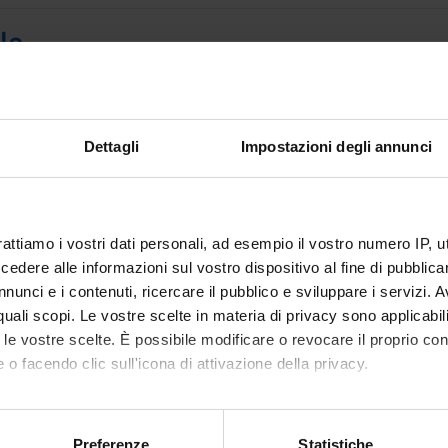
le
oni sono destinate esclusivamente agli studenti e alle studentess
studente interessato all'immatricolazione, trovi le informazioni sul
Dettagli
Impostazioni degli annunci
le interateneo in Viticulture, enology and wine marketing - Imma
rattiamo i vostri dati personali, ad esempio il vostro numero IP, 
dere alle informazioni sul vostro dispositivo al fine di pubblica
nunci e i contenuti, ricercare il pubblico e sviluppare i servizi. A
r quali scopi. Le vostre scelte in materia di privacy sono applicabi
to le vostre scelte. È possibile modificare o revocare il proprio 
 o facendo clic sull'icona di attivazione della privacy.
mo anche:
oni sulla tua posizione geografica, con un'approssimazione di qu
Preferenze
Statistiche