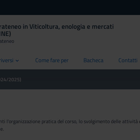
ateneo in Viticoltura, enologia e mercati
DINE)
rateneo
riversi
Come fare per
Bacheca
Contatti
current
current
current
2024/2025)
ti l'organizzazione pratica del corso, lo svolgimento delle attività 
e.