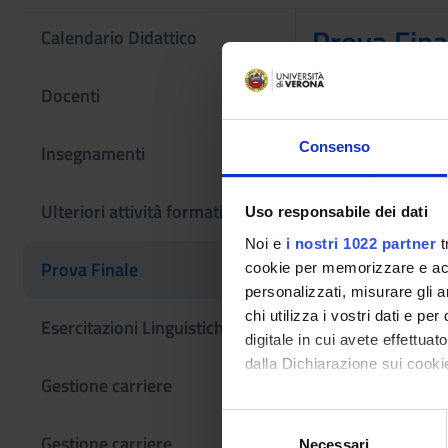
Prova Fina
Calendario Didattico
Docenti
Queste informazi
Se sei un nuovo 
Consenso
Insegnamenti
Laurea magistra
Ulteriori attività formative
Uso responsabile dei dati
da definire
Noi e
i nostri 1022 partner
t
Prova Finale
cookie per memorizzare e acce
personalizzati, misurare gli an
chi utilizza i vostri dati e pe
Esercitazioni Linguistiche CLA
digitale in cui avete effettua
dalla Dichiarazione sui cookie
Gestione carriere
Con il tuo consenso, vorrem
S
Gestione carriere
raccogliere informazi
Necessari
e