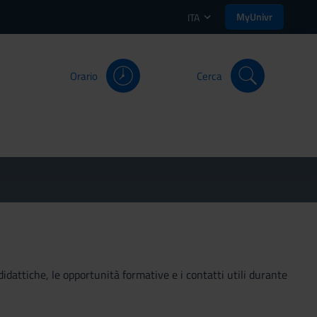
MyUnivr
ITA
Orario
Cerca
didattiche, le opportunità formative e i contatti utili durante