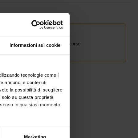
e già iscritti a questo corso.
 percorso di studi alla pagina del corso:
Informazioni sui cookie
tricolazione dal 2025/2026
utilizzando tecnologie come i
re annunci e contenuti
vete la possibilità di scegliere
li solo su questa proprietà
consenso in qualsiasi momento
alche metro,
Marketing