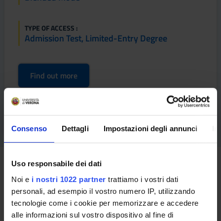
TYPE OF ACCESS :
Admission Test, Limited-Entry Degree
Find out more
Consenso
Dettagli
Impostazioni degli annunci
In
How to apply
Uso responsabile dei dati
Noi e
i nostri 1022 partner
trattiamo i vostri dati
personali, ad esempio il vostro numero IP, utilizzando
ADMISSION REQUIREMENTS :
tecnologie come i cookie per memorizzare e accedere
Per il Corso di Perfezionamento:
alle informazioni sul vostro dispositivo al fine di
- Laurea triennale ai sensi del DM 270/2004 o DM 509/99