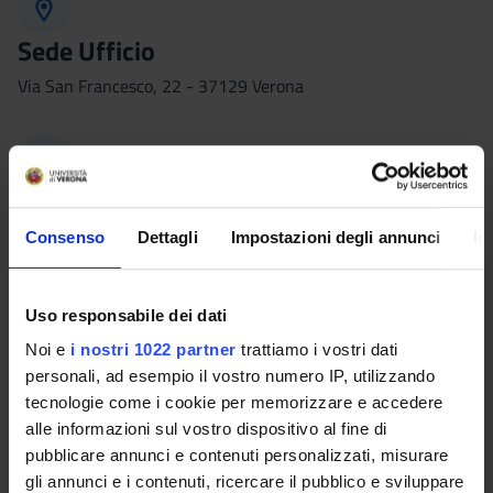
Sede Ufficio
Via San Francesco, 22 - 37129 Verona
Contatti telefonici
+
39
045802
8078
|
8134
Consenso
Dettagli
Impostazioni degli annunci
In
Uso responsabile dei dati
Email
Noi e
i nostri 1022 partner
trattiamo i vostri dati
personali, ad esempio il vostro numero IP, utilizzando
dottorati.ricerca@ateneo.univr.it
tecnologie come i cookie per memorizzare e accedere
alle informazioni sul vostro dispositivo al fine di
pubblicare annunci e contenuti personalizzati, misurare
gli annunci e i contenuti, ricercare il pubblico e sviluppare