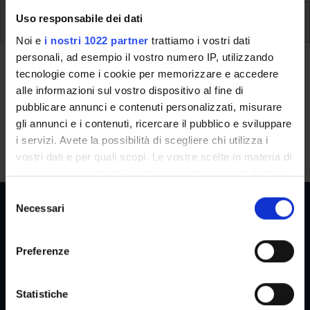
Offerta Formativa della Scuola
Uso responsabile dei dati
Noi e
i nostri 1022 partner
trattiamo i vostri dati
Attività Formative della Scuola di
personali, ad esempio il vostro numero IP, utilizzando
tecnologie come i cookie per memorizzare e accedere
Dottorato - 2020/2021
alle informazioni sul vostro dispositivo al fine di
pubblicare annunci e contenuti personalizzati, misurare
gli annunci e i contenuti, ricercare il pubblico e sviluppare
Offerta formativa della Scuola di Dottorato da definire
i servizi. Avete la possibilità di scegliere chi utilizza i
vostri dati e per quali scopi. Le vostre scelte in materia di
privacy sono applicabili solo su questa proprietà digitale
in cui avete effettuato le vostre scelte. È possibile
S
modificare o revocare il proprio consenso in qualsiasi
Necessari
e
momento dalla Dichiarazione sui cookie o facendo clic
l
sull'icona di attivazione della privacy.
e
Aree Riservate
Preferenze
z
Con il tuo consenso, vorremmo anche:
i
raccogliere informazioni sulla tua posizione
o
Statistiche
geografica, con un'approssimazione di qualche