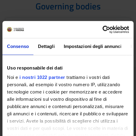
Governing bodies
Comitato scientifico del Master in Osteopatia
nei disturbi neuro muscolo-scheletrici
Presidente: Smania Nicola
Consenso
Dettagli
Impostazioni degli annunci
In
Uso responsabile dei dati
Teaching contacts details
Noi e
i nostri 1022 partner
trattiamo i vostri dati
personali, ad esempio il vostro numero IP, utilizzando
tecnologie come i cookie per memorizzare e accedere
Segreteria EOM Italia
alle informazioni sul vostro dispositivo al fine di
sig.ra Marika Novelli
pubblicare annunci e contenuti personalizzati, misurare
tel. +39 045 2475894
gli annunci e i contenuti, ricercare il pubblico e sviluppare
e-mail: segreteria@eomitalia.it
i servizi. Avete la possibilità di scegliere chi utilizza i
vostri dati e per quali scopi. Le vostre scelte in materia di
privacy sono applicabili solo su questa proprietà digitale