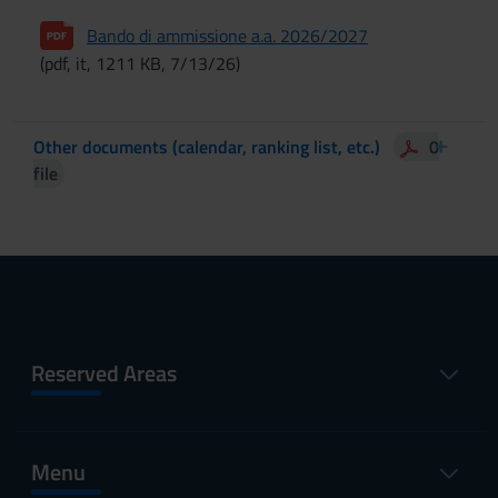
Bando di ammissione a.a. 2026/2027
(pdf, it, 1211 KB, 7/13/26)
Other documents (calendar, ranking list, etc.)
0
file
Reserved Areas
Menu