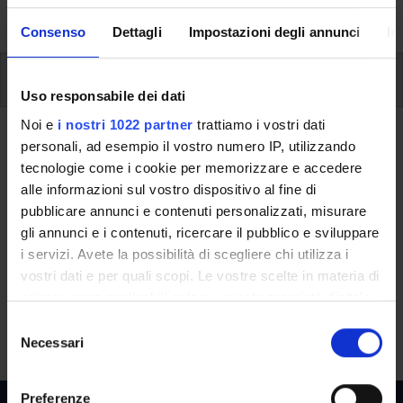
singoli moduli.
Consenso
Dettagli
Impostazioni degli annunci
In
Uditori
Uso responsabile dei dati
Uditori
Noi e
i nostri 1022 partner
trattiamo i vostri dati
personali, ad esempio il vostro numero IP, utilizzando
L’iscrizione e la frequenza in qualità di uditori è consentita a
tecnologie come i cookie per memorizzare e accedere
coloro che sono privi dei requisiti di accesso. La
quota di
alle informazioni sul vostro dispositivo al fine di
iscrizione
è indicata nella sezione "
tasse e contributi
" della
pubblicare annunci e contenuti personalizzati, misurare
pagina web del corso ("Iscriversi" - "Come iscriversi").
gli annunci e i contenuti, ricercare il pubblico e sviluppare
i servizi. Avete la possibilità di scegliere chi utilizza i
Per l’iscrizione in qualità di uditore, l’interessata/o dovrà
vostri dati e per quali scopi. Le vostre scelte in materia di
inviare un’e-mail di richiesta alla segreteria
privacy sono applicabili solo su questa proprietà digitale
(segreteria.master@ateneo.univr.it) entro i termini di
in cui avete effettuato le vostre scelte. È possibile
S
scadenza previsti per il corso
.
modificare o revocare il proprio consenso in qualsiasi
Necessari
e
momento dalla Dichiarazione sui cookie o facendo clic
l
sull'icona di attivazione della privacy.
e
Preferenze