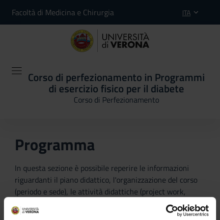
Facoltà di Medicina e Chirurgia
ITA
Corso di perfezionamento in Programmi
di esercizio fisico per il diabete
Corso di Perfezionamento
Programma
In questa sezione è possibile reperire le informazioni
riguardanti il piano didattico, l'organizzazione del corso
(periodo e sede), le attività didattiche (project work,
verifiche periodiche, prova finale) e, se previste, sono
dettagliate le informazioni sullo stage e l’iscrizione ai