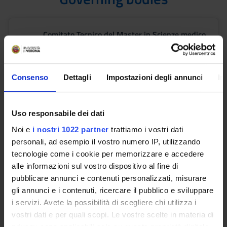
Comitato Tecnico del Master in Scienze medico
forensi
Presidente: Bortolotti Federica
Consenso
Dettagli
Impostazioni degli annunci
In
Teaching contacts details
Uso responsabile dei dati
Noi e
i nostri 1022 partner
trattiamo i vostri dati
personali, ad esempio il vostro numero IP, utilizzando
tecnologie come i cookie per memorizzare e accedere
prof.ssa Federica Bortolott
i
alle informazioni sul vostro dispositivo al fine di
e-mail: federica.bortolotti@univr.it
pubblicare annunci e contenuti personalizzati, misurare
tel: 045 8124618
gli annunci e i contenuti, ricercare il pubblico e sviluppare
i servizi. Avete la possibilità di scegliere chi utilizza i
vostri dati e per quali scopi. Le vostre scelte in materia di
privacy sono applicabili solo su questa proprietà digitale