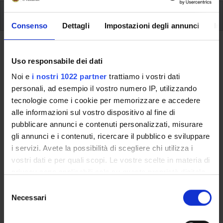
How to enrol
Consenso
Dettagli
Impostazioni degli annunci
In
How to enroll
Uso responsabile dei dati
A.A. 2021/2022
Noi e
i nostri 1022 partner
trattiamo i vostri dati
personali, ad esempio il vostro numero IP, utilizzando
tecnologie come i cookie per memorizzare e accedere
alle informazioni sul vostro dispositivo al fine di
This information is intended exclusively for students
pubblicare annunci e contenuti personalizzati, misurare
already enrolled in this course.
gli annunci e i contenuti, ricercare il pubblico e sviluppare
If you are a new student interested in enrolling, you
i servizi. Avete la possibilità di scegliere chi utilizza i
can find information about enrollment, fees and
vostri dati e per quali scopi. Le vostre scelte in materia di
deadlines on the course page:
privacy sono applicabili solo su questa proprietà digitale
Master's degree in Biotechnology for bioresources and
in cui avete effettuato le vostre scelte. È possibile
sustainable development - Enrollment from
S
modificare o revocare il proprio consenso in qualsiasi
Necessari
2025/2026
e
momento dalla Dichiarazione sui cookie o facendo clic
l
sull'icona di attivazione della privacy.