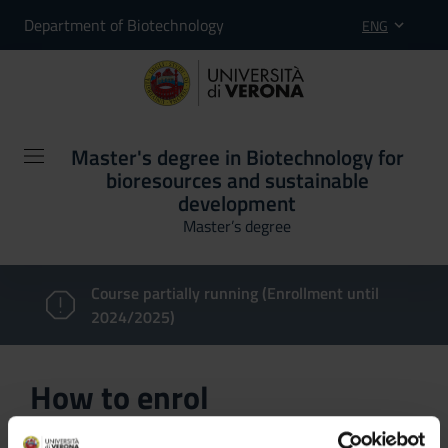
Department of Biotechnology
ENG
Master's degree in Biotechnology for
bioresources and sustainable
development
Master’s degree
Course partially running (Enrollment until
2024/2025)
How to enrol