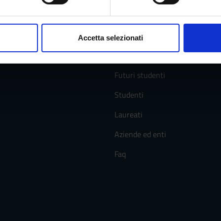
aborati i tuoi dati personali e imposta le tue preferenze nella
s
consenso in qualsiasi momento dalla Dichiarazione sui cookie.
Accetta selezionati
Servizi e Faq
nalizzare contenuti ed annunci, per fornire funzionalità dei socia
inoltre informazioni sul modo in cui utilizzi il nostro sito con i n
icità e social media, i quali potrebbero combinarle con altre inform
Futuri studenti
lizzo dei loro servizi.
Studenti
Laureati
Aziende ed enti
Faq