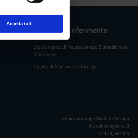
ezione dettagli
. Puoi
Accetta tutti
Strutture di riferimento
l media e per analizzare il
ostri partner che si occupano
azioni che hai fornito loro o
Dipartimento di Neuroscienze, Biomedicina e
Movimento
Facoltà di Medicina e Chirurgia
Università degli Studi di Verona
Via dell'Artigliere, 8
37129, Verona