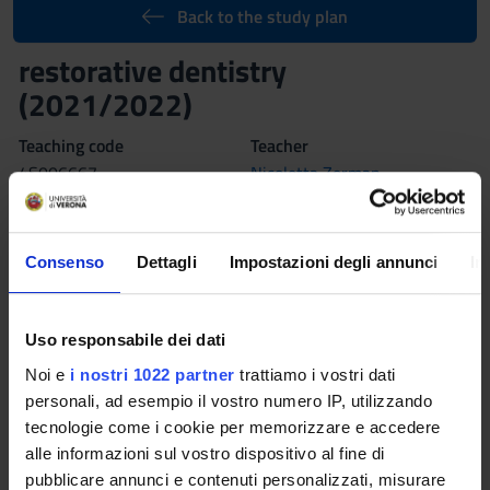
Back to the study plan
restorative dentistry
(2021/2022)
Teaching code
Teacher
4S006667
Nicoletta Zerman
Coordinator
Credits
Nicoletta Zerman
2
Consenso
Dettagli
Impostazioni degli annunci
In
Language
Italian
Uso responsabile dei dati
Scientific Disciplinary Sector (SSD)
Noi e
i nostri 1022 partner
trattiamo i vostri dati
MED/28 - ORAL DISEASES AND DENTISTRY
personali, ad esempio il vostro numero IP, utilizzando
Learning outcomes
tecnologie come i cookie per memorizzare e accedere
alle informazioni sul vostro dispositivo al fine di
deepening of interdisciplinary conservative dentistry
pubblicare annunci e contenuti personalizzati, misurare