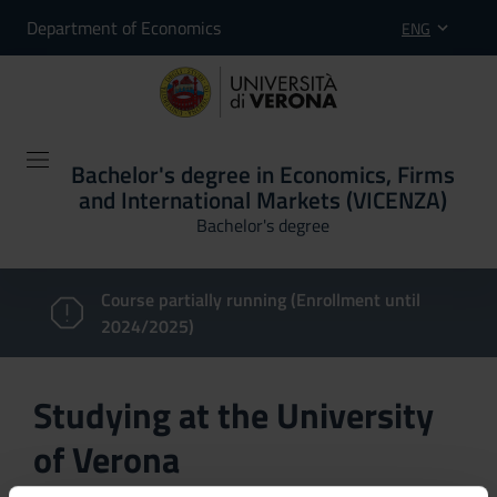
Department of Economics
ENG
Bachelor's degree in Economics, Firms
and International Markets (VICENZA)
Bachelor's degree
Course partially running (Enrollment until
2024/2025)
Studying at the University
of Verona