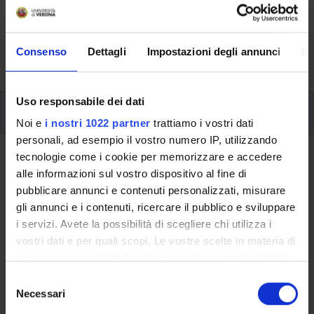
Here you can find information on the organisational
aspects of the Programme, lecture timetables, learning
activities and useful contact details for your time at the
Consenso
Dettagli
Impostazioni degli annunci
In
University, from enrolment to graduation.
Uso responsabile dei dati
Modules
Noi e
i nostri 1022 partner
trattiamo i vostri dati
personali, ad esempio il vostro numero IP, utilizzando
tecnologie come i cookie per memorizzare e accedere
Back to the study plan
alle informazioni sul vostro dispositivo al fine di
pubblicare annunci e contenuti personalizzati, misurare
Back to the modules per semester
gli annunci e i contenuti, ricercare il pubblico e sviluppare
i servizi. Avete la possibilità di scegliere chi utilizza i
Financial accounting
vostri dati e per quali scopi. Le vostre scelte in materia di
privacy sono applicabili solo su questa proprietà digitale
Teaching code
Credits
in cui avete effettuato le vostre scelte. È possibile
4S02459
9
S
modificare o revocare il proprio consenso in qualsiasi
Necessari
e
The course is given by
Financial accounting
(2024/2025) -
momento dalla Dichiarazione sui cookie o facendo clic
l